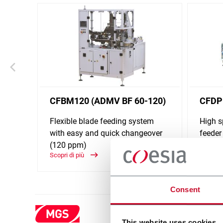
CFBM120 (ADMV BF 60-120)
CFDP
Flexible blade feeding system
High 
with easy and quick changeover
feeder
(120 ppm)
Scopri d
Scopri di più
Consent
This website uses cookies