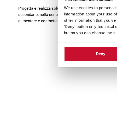
We use cookies to personalis
Progetta e realizza soluzioni di automazione per l'imba
information about your use of
secondario, nella serializzazione e nella gestione dei prod
other information that you’ve
alimentare e cosmetico. MGS ha sede a Maple Grove, M
'Deny' button only technical 
button you can choose the si
Deny