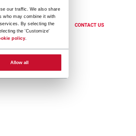
se our traffic. We also share
o
ers who may combine it with
cience,
 services. By selecting the
CONTACT US
electing the 'Customize'
okie policy
.
Allow all