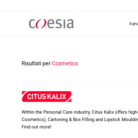
Salta
al
contenuto
principale
il gr
Risultati per
Cosmetics
Within the Personal Care industry, Citus Kalix offers high
Cosmetics), Cartoning & Box Filling and Lipstick Moul
Find out more!