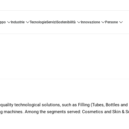
uppo
industrie
tecnologie
servizi
sostenibilità
innovazione
persone
-quality technological solutions, such as Filling (Tubes, Bottles and
ding machines. Among the segments served: Cosmetics and Skin & S