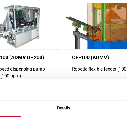
100 (ADMV DP200)
CFF100 (ADMV)
speed dispensing pump
Robotic flexible feeder (10
 (100 ppm)
i più
Scopri di più
Details