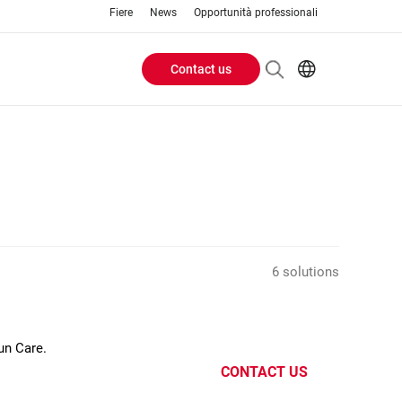
Fiere
News
Opportunità professionali
Contact us
Header
EN
IT
Buttons
menu
6 solutions
un Care.
CONTACT US