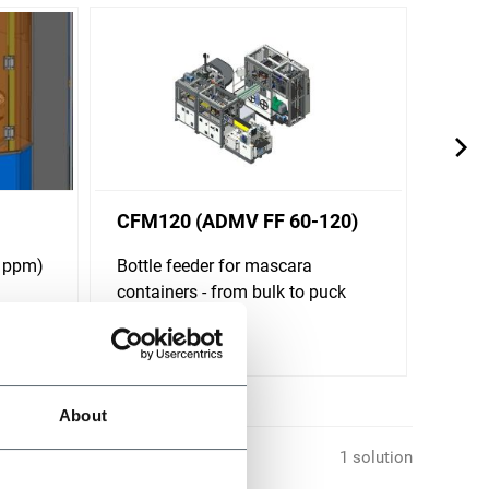
CFM120 (ADMV FF 60-120)
CFP1
0 ppm)
Bottle feeder for mascara
Pump 
containers - from bulk to puck
(120
(120 ppm)
Scopri 
Scopri di più
About
1 solution