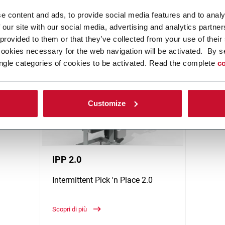
e content and ads, to provide social media features and to analy
llaggio all'avanguardia con primaria competenza nel confezionament
 our site with our social media, advertising and analytics partn
otti. I principali settori di riferimento sono il farmaceutico e life s
 provided to them or that they’ve collected from your use of their
innesota (USA).
cookies necessary for the web navigation will be activated. By s
ngle categories of cookies to be activated. Read the complete
co
Customize
IPP 2.0
Intermittent Pick 'n Place 2.0
Scopri di più