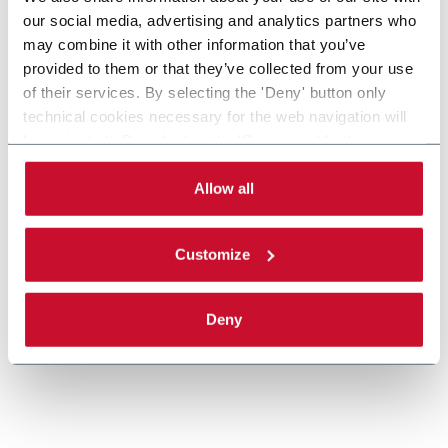
our social media, advertising and analytics partners who
may combine it with other information that you’ve
provided to them or that they’ve collected from your use
of their services. By selecting the 'Deny' button only
CMV-150
technical cookies necessary for the web navigation will
be activated. By selecting the 'Customize' button you
Continuous Motion Vertical Cartoner (150cpm
can choose the single categories of cookies to be
max)
activated. Read the complete
cookie policy
.
Allow all
Scopri di più
Customize
Deny