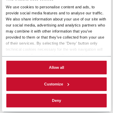
We use cookies to personalise content and ads, to
provide social media features and to analyse our traffic.
We also share information about your use of our site with
our social media, advertising and analytics partners who
may combine it with other information that you’ve
provided to them or that they’ve collected from your use
of their services. By selecting the 'Deny' button only
technical cookies necessary for the web navigation will
be activated. By selecting the 'Customize' button you
can choose the single categories of cookies to be
activated. Read the complete
cookie policy
.
Allow all
Customize
Deny