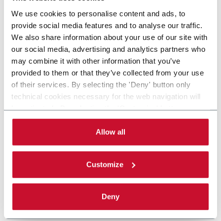
We use cookies to personalise content and ads, to
provide social media features and to analyse our traffic.
We also share information about your use of our site with
our social media, advertising and analytics partners who
may combine it with other information that you’ve
provided to them or that they’ve collected from your use
of their services. By selecting the 'Deny' button only
technical cookies necessary for the web navigation will
be activated. By selecting the 'Customize' button you
can choose the single categories of cookies to be
activated. Read the complete
cookie policy
.
Allow all
Customize
Deny