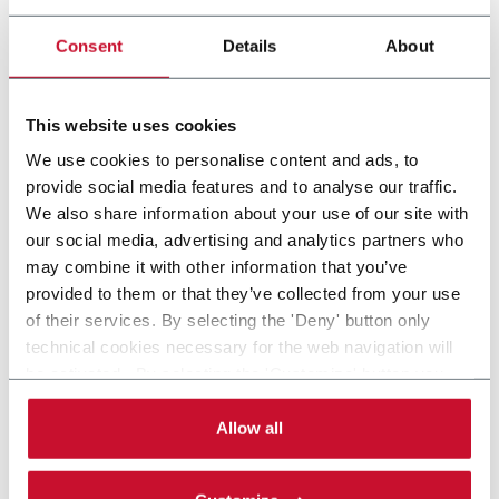
(1000 ppm)
Consent
Details
About
Scopri di più
This website uses cookies
1 solution
We use cookies to personalise content and ads, to
provide social media features and to analyse our traffic.
We also share information about your use of our site with
Progetta e realizza soluzioni di automazione per
our social media, advertising and analytics partners who
l'imballaggio all'avanguardia con primaria competenza nel
may combine it with other information that you’ve
confezionamento secondario, nella serializzazione e nella
provided to them or that they’ve collected from your use
gestione dei prodotti. I principali settori di riferimento sono il
of their services. By selecting the 'Deny' button only
farmaceutico e life science, alimentare e cosmetico. MGS ha
technical cookies necessary for the web navigation will
sede a Maple Grove, Minnesota (USA).
be activated. By selecting the 'Customize' button you
can choose the single categories of cookies to be
CONTACT US
activated. Read the complete
cookie policy
.
Allow all