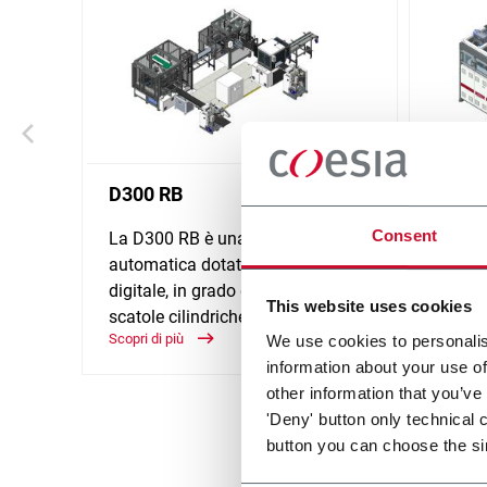
D300 RB
D310
Consent
La D300 RB è una linea
D310 è
automatica dotata di piattaforma
dotata
digitale, in grado di produrre
la prod
This website uses cookies
scatole cilindriche.
piccol
Scopri di più
Scopri d
We use cookies to personalis
information about your use of
other information that you’ve
'Deny' button only technical 
button you can choose the si