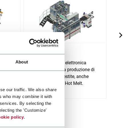
E640
M60
About
nica
E640 è una linea elettronica
La M6
automatica per la produzione di
autom
scatole rigide rivestite, anche
scatol
Scopri 
utilizzando colla Hot Melt.
Scopri di più
se our traffic. We also share
ers who may combine it with
 services. By selecting the
electing the 'Customize'
okie policy
.