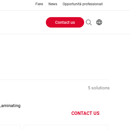
Fiere
News
Opportunità professionali
Contact us
Header
EN
IT
Buttons
menu
5 solutions
 Laminating
CONTACT US