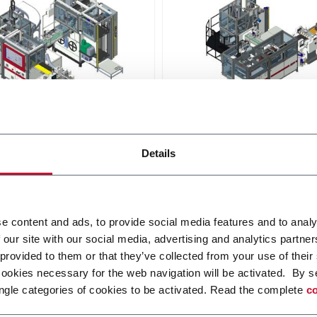
E450 HS
Details
 una linea automatica,
E450 HS è una linea elettro
 di piattaforma Digital, per
per la produzione rapida di
uzione di scatole rigide di
scatole rigide rivestite.
Scopri di più
e e medie dimensioni.
i più
e content and ads, to provide social media features and to analy
 our site with our social media, advertising and analytics partn
 provided to them or that they’ve collected from your use of their
cookies necessary for the web navigation will be activated. By s
ngle categories of cookies to be activated. Read the complete
co