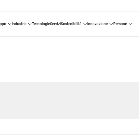
uppo
industrie
tecnologie
servizi
sostenibilità
innovazione
persone