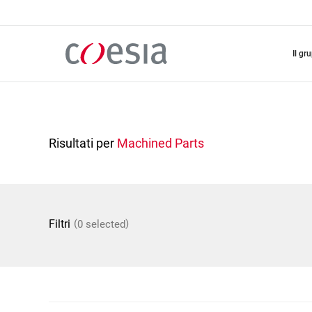
Salta
al
contenuto
principale
il gr
Risultati per
Machined Parts
(
)
Filtri
0 selected