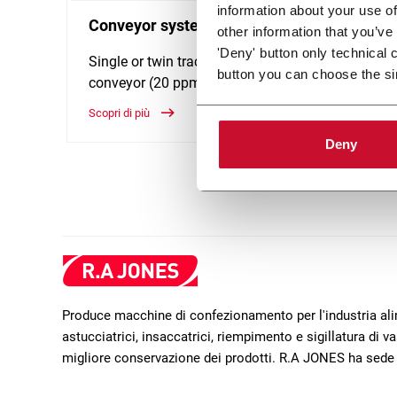
information about your use of
Conveyor system for pallets
Conve
other information that you’ve
'Deny' button only technical 
Single or twin track pallet
Convey
button you can choose the si
conveyor (20 ppm)
shaped
Scopri di più
Scopri d
Deny
Produce macchine di confezionamento per l'industria ali
astucciatrici, insaccatrici, riempimento e sigillatura di 
migliore conservazione dei prodotti. R.A JONES ha sede