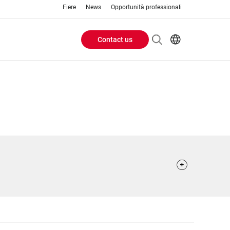
Fiere
News
Opportunità professionali
Contact us
Header
EN
IT
Buttons
menu