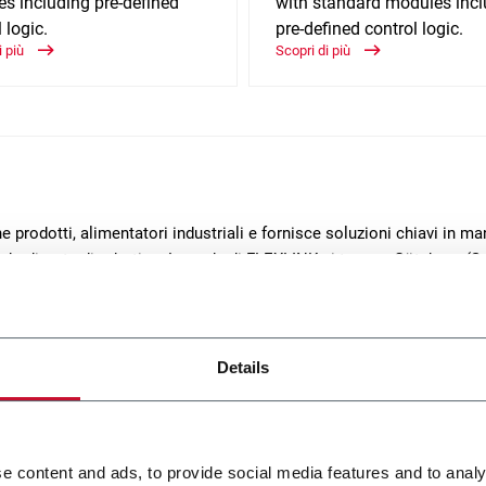
s including pre-defined
with standard modules incl
 logic.
pre-defined control logic.
i più
Scopri di più
 prodotti, alimentatori industriali e fornisce soluzioni chiavi in m
ndardizzate di robotica. La sede di FLEXLINK si trova a Göteborg (Sv
Details
e content and ads, to provide social media features and to analy