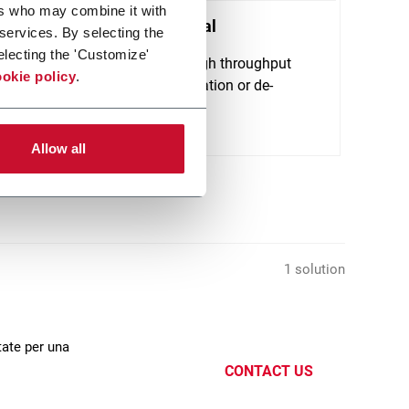
ers who may combine it with
PCB
Elevator - Spiral
HU T
 services. By selecting the
Conv
electing the 'Customize'
Compact and high throughput
okie policy
.
solution for elevation or de-
Smart
elevation
for h
Scopri di più
modul
Allow all
contro
Scopri 
1 solution
tate per una
CONTACT US