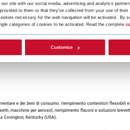
 our site with our social media, advertising and analytics partn
yor system for pucks
Conveyor systems for 
 provided to them or that they’ve collected from your use of their
cookies necessary for the web navigation will be activated. By s
or system for small round
Printed circuit board (PCB)
ngle categories of cookies to be activated. Read the complete
co
 pucks - carriers (200 ppm)
handling system (30 ppm)
i più
Scopri di più
Customize
mentare e dei beni di consumo: riempimento contenitori flessibili e
vasetti, macchine per aerosol, riempimento flaconi e soluzioni brevet
 a Covington, Kentucky (USA).