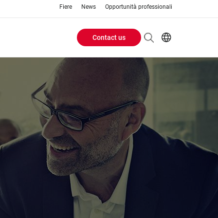
Fiere
News
Opportunità professionali
Contact us
Header
EN
IT
Buttons
menu