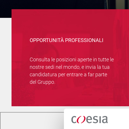
OPPORTUNITÀ PROFESSIONALI
Consulta le posizioni aperte in tutte le
nostre sedi nel mondo, e invia la tua
candidatura per entrare a far parte
del Gruppo.