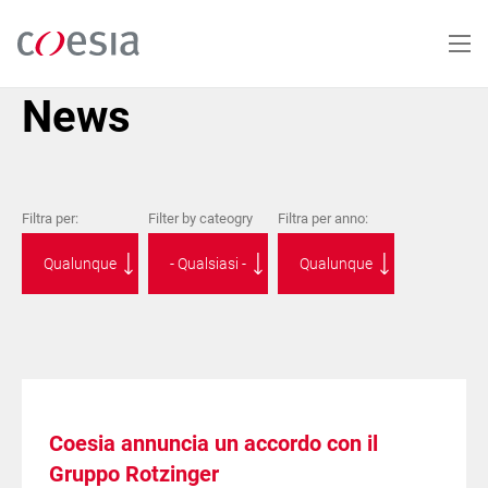
Salta
al
contenuto
principale
News
Filtra per:
Filter by cateogry
Filtra per anno:
Coesia annuncia un accordo con il
Gruppo Rotzinger