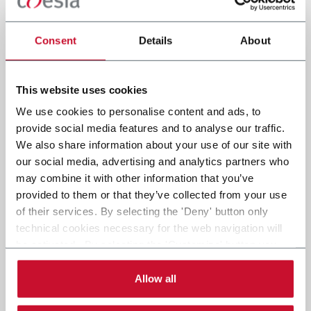
Consent
Details
About
This website uses cookies
We use cookies to personalise content and ads, to
provide social media features and to analyse our traffic.
We also share information about your use of our site with
our social media, advertising and analytics partners who
may combine it with other information that you’ve
provided to them or that they’ve collected from your use
of their services. By selecting the 'Deny' button only
technical cookies necessary for the web navigation will
SBTi (Science Based Targets initiative)
be activated. By selecting the 'Customize' button you
valida gli obiettivi net-zero di Coesia
can choose the single categories of cookies to be
activated. Read the complete
cookie policy
.
Allow all
19 Giugno 2025