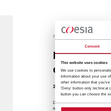
COESIA
Consent
E’ online il 
This website uses cookies
di Coesia
We use cookies to personalis
information about your use of
other information that you’ve
23 Ottobre 2018
'Deny' button only technical 
button you can choose the si
L’impegno di unire sempre la tutela
nostra cultura e deriva dalla pro