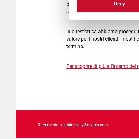
Deny
patrimonio di conoscenze storiche 
collaboratori.
In quest’ottica abbiamo proseguito
valore per i nostri clienti, i nost
termine.
Per scoprire di più all’interno del
Riferimento:
sustainability@coesia.com