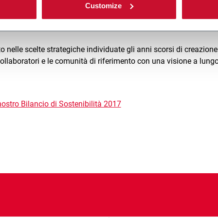
Customize
e tecniche provenienti dai diversi territori in cui operiamo e dai
 nelle scelte strategiche individuate gli anni scorsi di creazione
ri collaboratori e le comunità di riferimento con una visione a lung
 nostro Bilancio di Sostenibilità 2017