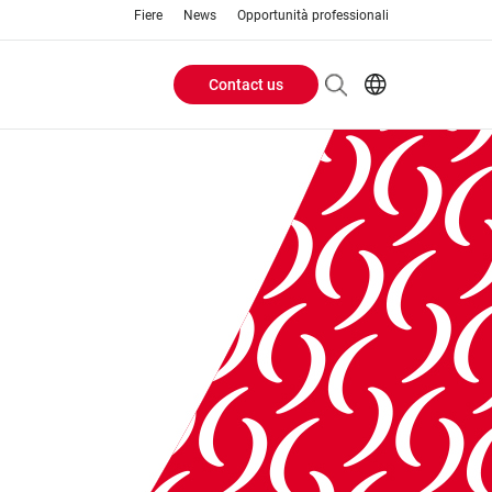
Fiere
News
Opportunità professionali
Contact us
Header
EN
IT
Buttons
menu