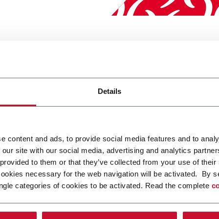
Details
Bilancio di Sostenibilità 2
e content and ads, to provide social media features and to analy
 our site with our social media, advertising and analytics partn
 provided to them or that they’ve collected from your use of their
cookies necessary for the web navigation will be activated. By s
ngle categories of cookies to be activated. Read the complete
co
 dei temi sociali e ambientali ai risultati finanziari appartiene a
fonda consapevolezza che il valore di un’impresa è determinato d