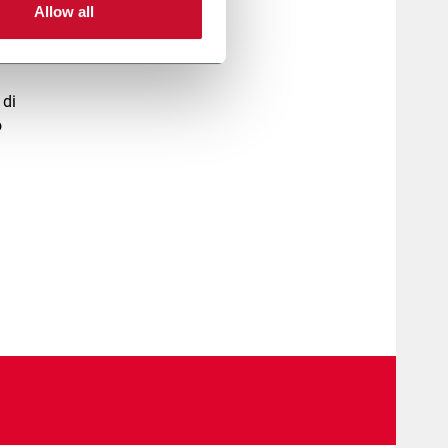
Allow all
 nostri
 di
o