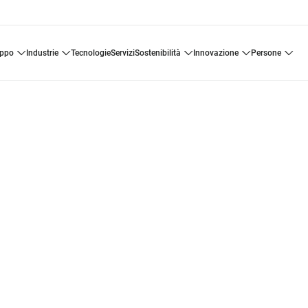
uppo
industrie
tecnologie
servizi
sostenibilità
innovazione
persone