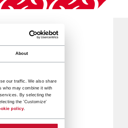
About
017
se our traffic. We also share
ers who may combine it with
 services. By selecting the
electing the 'Customize'
okie policy
.
lla
al