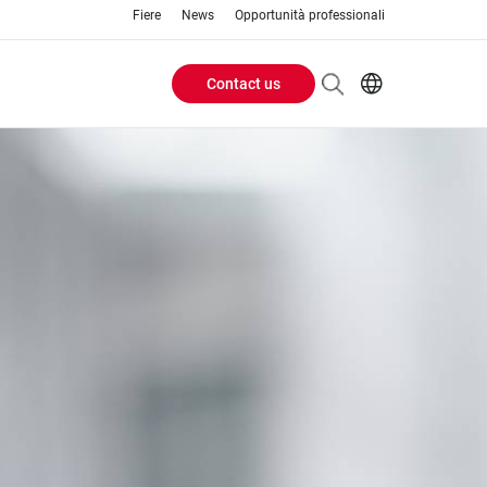
Fiere
News
Opportunità professionali
Contact us
Header
EN
IT
Buttons
menu