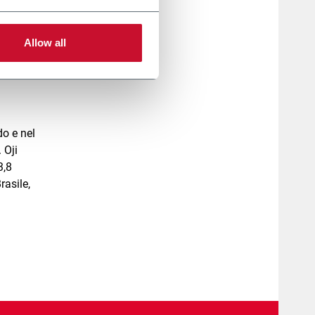
ttore
Allow all
o
do e nel
 Oji
3,8
rasile,