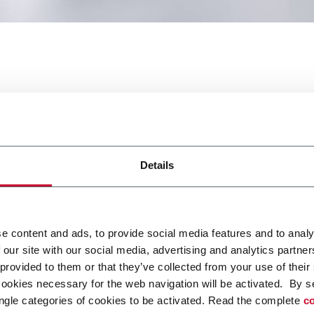
za la vendita di IPI alla
ji Holdings Corporation
Details
e content and ads, to provide social media features and to analy
 our site with our social media, advertising and analytics partn
finalizzato l’accordo con Oji Holdings Corporation, leader nel s
 provided to them or that they’ve collected from your use of their
appone, per la vendita di IPI, leader nel settore degli imballaggi in
cookies necessary for the web navigation will be activated. By s
elle bevande e degli alimenti liquidi con sede a San Sisto (Perugia
ngle categories of cookies to be activated. Read the complete
co
utela delle risorse umane.