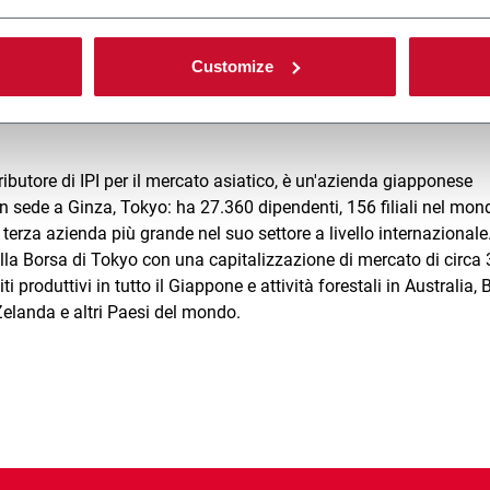
I rappresentano una importante leva per lo sviluppo di Oji nel se
Customize
tore delle soluzioni di carta asettica. Oji e IPI stanno già lavorand
usiness a livello globale.
ributore di IPI per il mercato asiatico, è un'azienda giapponese
on sede a Ginza, Tokyo: ha 27.360 dipendenti, 156 filiali nel mon
terza azienda più grande nel suo settore a livello internazionale.
la Borsa di Tokyo con una capitalizzazione di mercato di circa 
ti produttivi in tutto il Giappone e attività forestali in Australia, B
landa e altri Paesi del mondo.