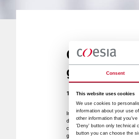
Coesia finaliz
giapponese O
Consent
10 Maggio 2023
This website uses cookies
We use cookies to personalis
information about your use of
In data 10 maggio 2023 Coesia ha 
other information that you’ve
della cellulosa e della carta in Gi
'Deny' button only technical 
cartone asettico per l’industria d
button you can choose the si
garantendo la salvaguardia e la t