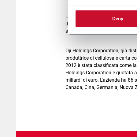
La tecnologia e il know how di IP
Deny
della carta, in particolare nel set
sinergicamente per espandere il b
Oji Holdings Corporation, già dist
produttrice di cellulosa e carta c
2012 è stata classificata come la 
Holdings Corporation è quotata al
miliardi di euro. L'azienda ha 86 si
Canada, Cina, Germania, Nuova Ze