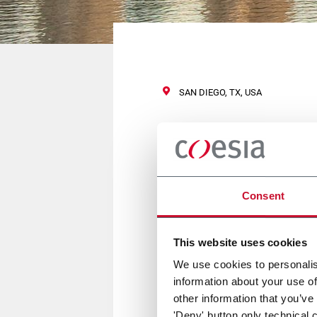
SAN DIEGO, TX, USA
IPC APEX E
Consent
14 Febbraio 2017
This website uses cookies
FLEXLINK sarà presente ad APEX, 
presenterà la nuova ctecnologia 
We use cookies to personalis
FlexLink sarà a vostra disposiz
information about your use of
other information that you’ve
'Deny' button only technical 