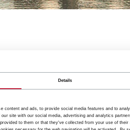
xpo
Details
l'evento di cinque giorni dedicato all'industria elettronica e dei
laser a doppia testa. Scoprite le soluzioni per il settore dei circ
e content and ads, to provide social media features and to analy
ione.
 our site with our social media, advertising and analytics partn
 provided to them or that they’ve collected from your use of their
cookies necessary for the web navigation will be activated. By s