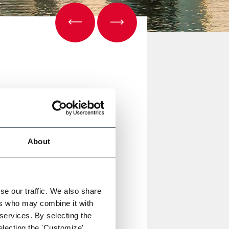
About
 circuiti stampati, e
uiti stampati; un esperto
se our traffic. We also share
ers who may combine it with
 services. By selecting the
electing the 'Customize'