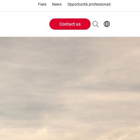
Fiere
News
Opportunità professionali
Contact us
Header
EN
IT
Buttons
menu