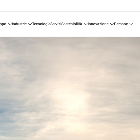
uppo
industrie
tecnologie
servizi
sostenibilità
innovazione
persone