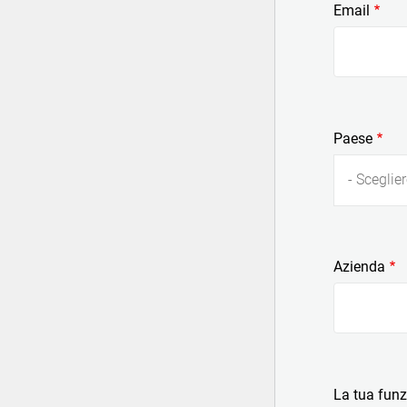
Email
Paese
- Sceglier
Azienda
La tua fun