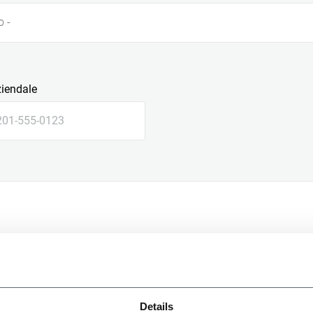
o -
ziendale
le
Details