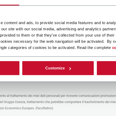
ca un file
e content and ads, to provide social media features and to analy
 our site with our social media, advertising and analytics partn
POLICY
 provided to them or that they’ve collected from your use of their
cookies necessary for the web navigation will be activated. By s
e del trattamento
ngle categories of cookies to be activated. Read the complete
co
che stai cercando di contattare (“Società”) tramite questo form tratta i tuoi dati
 in qualità di titolare/contitolare del trattamento – per le finalità descritte di
 conformità alla
Privacy Policy
a cui puoi fare riferimento. Questi trattamenti si
 legittimo interesse di Coesia S.p.A – la capogruppo del Gruppo Coesia – e la
Customize
puntando il box che segue, dai il consenso alla Società di comunicare e
 i tuoi dati personali con le altre entità del Gruppo Coesia per la finalità di
iretto descritta sotto. Di seguito troverai le informazioni principali sul
to.
to al trattamento dei miei dati personali per ricevere comunicazioni promoziona
fico, la Società tratta i dati personali che hai fornito compilando il form per le
del Gruppo Coesia, trattamento che potrebbe comportare il trasferimento dei miei
nalità:
ere dati identificativi e di contatto per registrare la tua presenza agli eventi
azio Economico Europeo. (facoltativo)
 da Coesia/dalla Società e/o rispondere alle richieste di informazioni relative
tà di Coesia/della Società e/o instaurare rapporti contrattuali/pre-contrattuali con