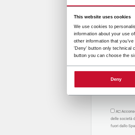
Cari
This website uses cookies
We use cookies to personalis
information about your use of
PRIVACY 
other information that you’ve
'Deny' button only technical 
1. Titolar
button you can choose the si
La società 
personali –
seguito, in
basano sul
Deny
Società. S
condividere
marketing d
trattamen
2. Finalità
A□ Acconsen
Nello speci
delle società 
seguenti fi
a. raccogli
fuori dallo Sp
organizzati
alle attivi