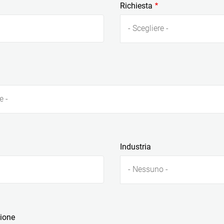
Richiesta
- Scegliere -
e -
Industria
- Nessuno -
zione