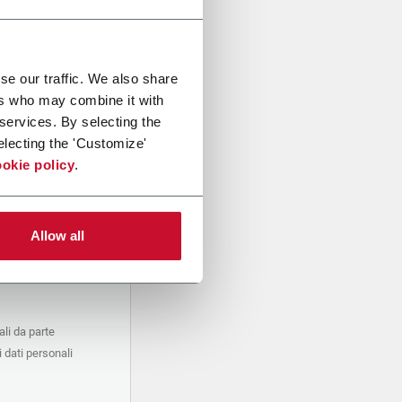
se our traffic. We also share
ers who may combine it with
 services. By selecting the
electing the 'Customize'
okie policy
.
Allow all
li da parte
 dati personali