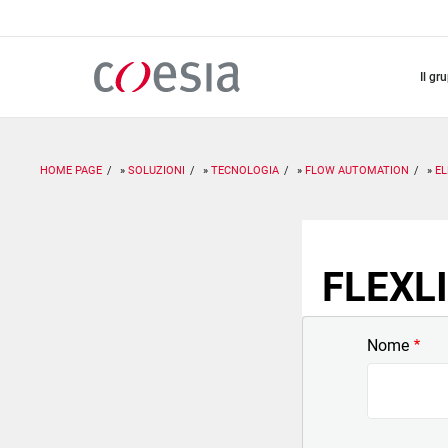
Salta
al
contenuto
principale
il gr
HOME PAGE
SOLUZIONI
TECNOLOGIA
FLOW AUTOMATION
EL
FLEXLI
Nome