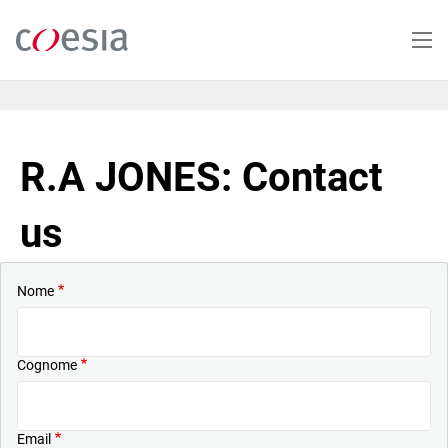
Salta
al
contenuto
principale
R.A JONES: Contact
us
Nome
Cognome
Email