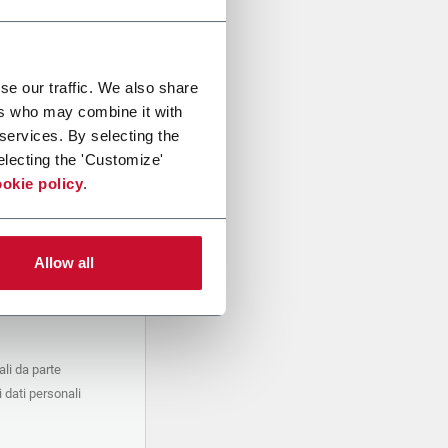
se our traffic. We also share
ers who may combine it with
 services. By selecting the
electing the 'Customize'
okie policy
.
Allow all
li da parte
 dati personali