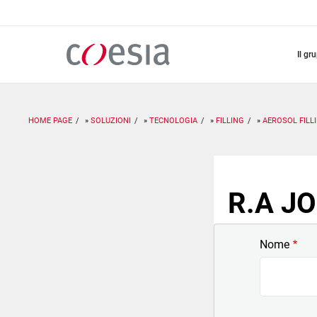
Salta
al
contenuto
principale
il gr
HOME PAGE
SOLUZIONI
TECNOLOGIA
FILLING
AEROSOL FILL
R.A JO
Nome