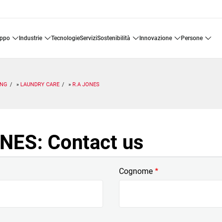
uppo
industrie
tecnologie
servizi
sostenibilità
innovazione
persone
ING
LAUNDRY CARE
R.A JONES
NES: Contact us
Cognome