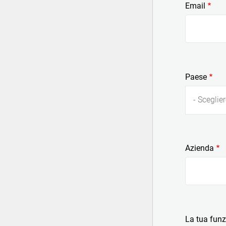
Email
Paese
- Sceglier
Azienda
La tua fun