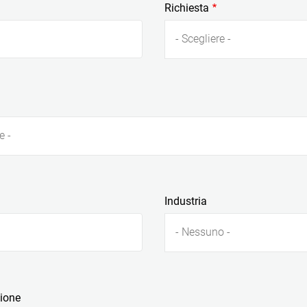
Richiesta
- Scegliere -
e -
Industria
- Nessuno -
zione