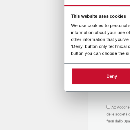
Cari
This website uses cookies
We use cookies to personalis
information about your use of
PRIVACY 
other information that you’ve
'Deny' button only technical 
1. Titolar
button you can choose the si
La società 
personali –
seguito, in
basano sul
Deny
Società. S
condividere
marketing d
trattamen
2. Finalità
A□ Acconsen
Nello speci
delle società 
seguenti fi
a. raccogli
fuori dallo Sp
organizzati
alle attivi