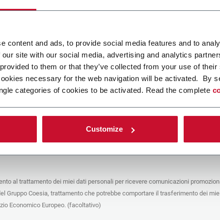
ca un file
e content and ads, to provide social media features and to analy
 our site with our social media, advertising and analytics partn
POLICY
 provided to them or that they’ve collected from your use of their
cookies necessary for the web navigation will be activated. By s
e del trattamento
ngle categories of cookies to be activated. Read the complete
co
che stai cercando di contattare (“Società”) tramite questo form tratta i tuoi dati
 in qualità di titolare/contitolare del trattamento – per le finalità descritte di
 conformità alla
Privacy Policy
a cui puoi fare riferimento. Questi trattamenti si
 legittimo interesse di Coesia S.p.A – la capogruppo del Gruppo Coesia – e la
Customize
puntando il box che segue, dai il consenso alla Società di comunicare e
 i tuoi dati personali con le altre entità del Gruppo Coesia per la finalità di
iretto descritta sotto. Di seguito troverai le informazioni principali sul
to.
to al trattamento dei miei dati personali per ricevere comunicazioni promoziona
fico, la Società tratta i dati personali che hai fornito compilando il form per le
del Gruppo Coesia, trattamento che potrebbe comportare il trasferimento dei miei
nalità:
ere dati identificativi e di contatto per registrare la tua presenza agli eventi
azio Economico Europeo. (facoltativo)
 da Coesia/dalla Società e/o rispondere alle richieste di informazioni relative
tà di Coesia/della Società e/o instaurare rapporti contrattuali/pre-contrattuali con