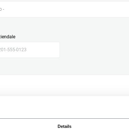
o -
ziendale
le
Details