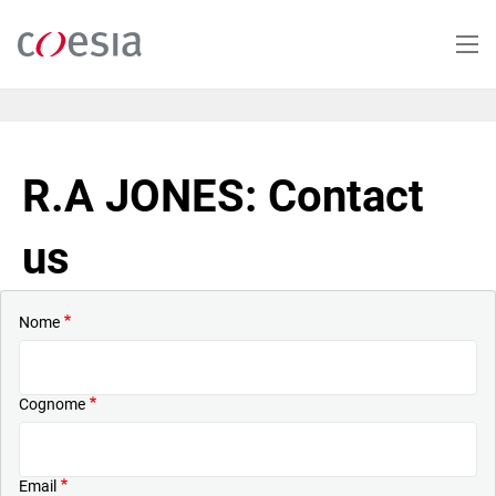
Salta
al
contenuto
principale
R.A JONES: Contact
us
Nome
Cognome
Email