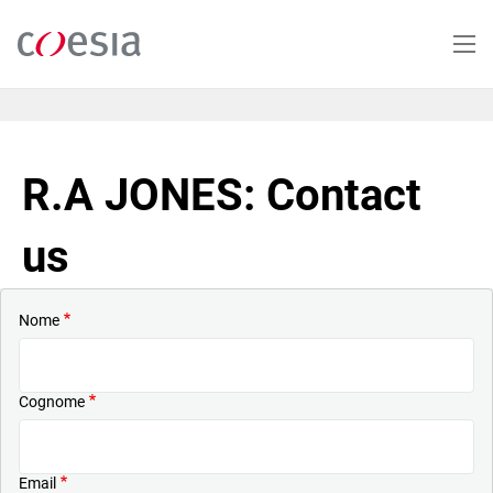
Salta
al
contenuto
principale
R.A JONES: Contact
us
Nome
Cognome
Email