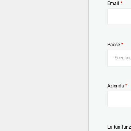
Email
Paese
- Sceglier
Azienda
La tua fun