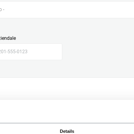
o -
ziendale
le
Details