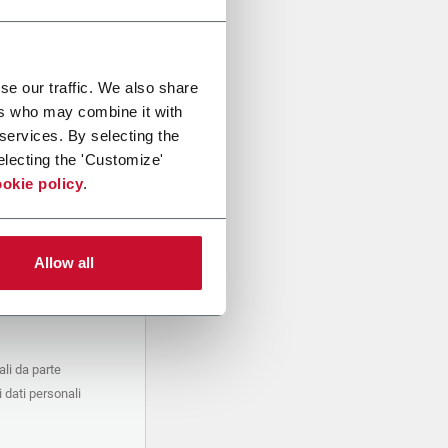
se our traffic. We also share
ers who may combine it with
 services. By selecting the
electing the 'Customize'
okie policy
.
Allow all
li da parte
 dati personali