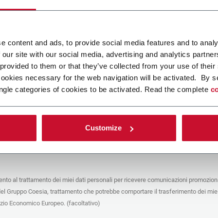
ca un file
e content and ads, to provide social media features and to analy
 our site with our social media, advertising and analytics partn
POLICY
 provided to them or that they’ve collected from your use of their
cookies necessary for the web navigation will be activated. By s
e del trattamento
ngle categories of cookies to be activated. Read the complete
co
che stai cercando di contattare (“Società”) tramite questo form tratta i tuoi dati
 in qualità di titolare/contitolare del trattamento – per le finalità descritte di
 conformità alla
Privacy Policy
a cui puoi fare riferimento. Questi trattamenti si
 legittimo interesse di Coesia S.p.A – la capogruppo del Gruppo Coesia – e la
Customize
puntando il box che segue, dai il consenso alla Società di comunicare e
 i tuoi dati personali con le altre entità del Gruppo Coesia per la finalità di
iretto descritta sotto. Di seguito troverai le informazioni principali sul
to.
to al trattamento dei miei dati personali per ricevere comunicazioni promoziona
fico, la Società tratta i dati personali che hai fornito compilando il form per le
del Gruppo Coesia, trattamento che potrebbe comportare il trasferimento dei miei
nalità:
ere dati identificativi e di contatto per registrare la tua presenza agli eventi
azio Economico Europeo. (facoltativo)
 da Coesia/dalla Società e/o rispondere alle richieste di informazioni relative
tà di Coesia/della Società e/o instaurare rapporti contrattuali/pre-contrattuali con