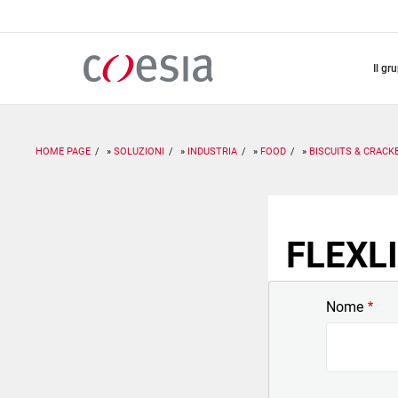
Salta
al
contenuto
principale
il gr
HOME PAGE
SOLUZIONI
INDUSTRIA
FOOD
BISCUITS & CRACK
FLEXLI
Nome