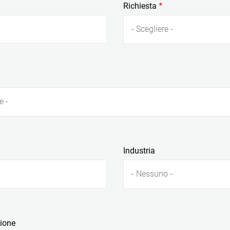
Richiesta
- Scegliere -
e -
Industria
- Nessuno -
zione