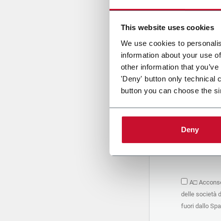
Cari
This website uses cookies
We use cookies to personalis
information about your use of
PRIVACY 
other information that you’ve
'Deny' button only technical 
1. Titolar
button you can choose the si
La società 
personali –
seguito, in
basano sul
Deny
Società. S
condividere
marketing d
trattamen
2. Finalità
A□ Acconsen
Nello speci
delle società 
seguenti fi
a. raccogli
fuori dallo Sp
organizzati
alle attivi