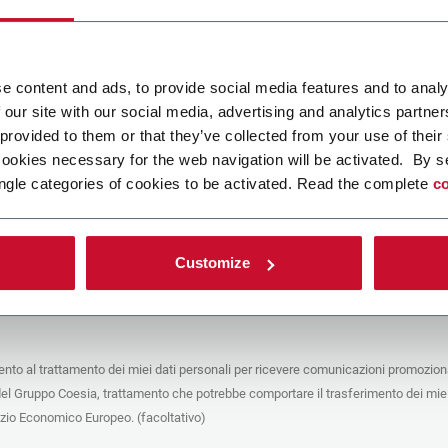
ca un file
e content and ads, to provide social media features and to analy
 our site with our social media, advertising and analytics partn
POLICY
 provided to them or that they’ve collected from your use of their
cookies necessary for the web navigation will be activated. By s
e del trattamento
ngle categories of cookies to be activated. Read the complete
co
che stai cercando di contattare (“Società”) tramite questo form tratta i tuoi dati
 in qualità di titolare/contitolare del trattamento – per le finalità descritte di
 conformità alla
Privacy Policy
a cui puoi fare riferimento. Questi trattamenti si
 legittimo interesse di Coesia S.p.A – la capogruppo del Gruppo Coesia – e la
Customize
puntando il box che segue, dai il consenso alla Società di comunicare e
 i tuoi dati personali con le altre entità del Gruppo Coesia per la finalità di
iretto descritta sotto. Di seguito troverai le informazioni principali sul
to.
to al trattamento dei miei dati personali per ricevere comunicazioni promoziona
fico, la Società tratta i dati personali che hai fornito compilando il form per le
del Gruppo Coesia, trattamento che potrebbe comportare il trasferimento dei miei
nalità:
ere dati identificativi e di contatto per registrare la tua presenza agli eventi
azio Economico Europeo. (facoltativo)
 da Coesia/dalla Società e/o rispondere alle richieste di informazioni relative
tà di Coesia/della Società e/o instaurare rapporti contrattuali/pre-contrattuali con