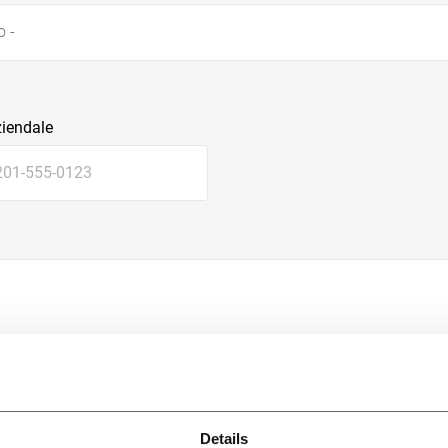
o -
ziendale
le
Details