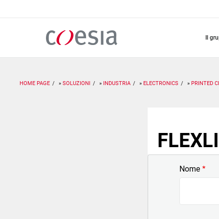
Salta
al
contenuto
principale
il gr
HOME PAGE
SOLUZIONI
INDUSTRIA
ELECTRONICS
PRINTED C
FLEXLI
Nome