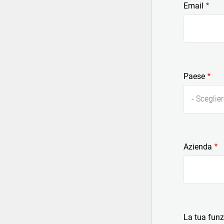
Email
Paese
- Sceglier
Azienda
La tua fun