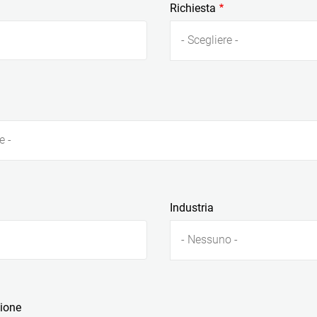
Richiesta
- Scegliere -
e -
Industria
- Nessuno -
zione