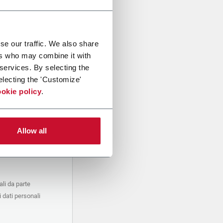
se our traffic. We also share
ers who may combine it with
 services. By selecting the
electing the 'Customize'
okie policy
.
Allow all
li da parte
 dati personali