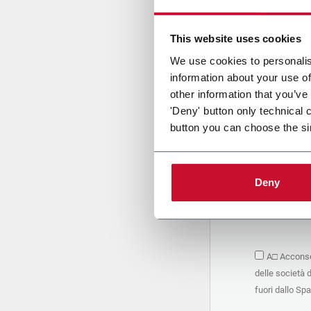
Cari
This website uses cookies
We use cookies to personalis
information about your use of
PRIVACY 
other information that you’ve
'Deny' button only technical 
1. Titolar
button you can choose the si
La società 
personali –
seguito, in
basano sul
Deny
Società. S
condividere
marketing d
trattamen
2. Finalità
A□ Acconsen
Nello speci
delle società 
seguenti fi
a. raccogli
fuori dallo Sp
organizzati
alle attivi