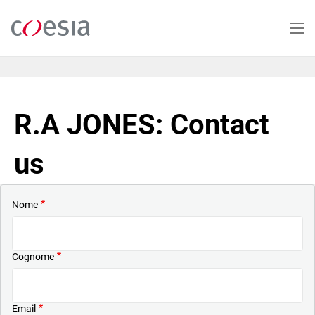
Salta
al
contenuto
principale
R.A JONES: Contact
us
Nome
Cognome
Email