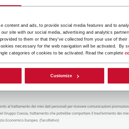
ca un file
e content and ads, to provide social media features and to analy
 our site with our social media, advertising and analytics partn
POLICY
 provided to them or that they’ve collected from your use of their
cookies necessary for the web navigation will be activated. By s
e del trattamento
ngle categories of cookies to be activated. Read the complete
co
che stai cercando di contattare (“Società”) tramite questo form tratta i tuoi dati
 in qualità di titolare/contitolare del trattamento – per le finalità descritte di
 conformità alla
Privacy Policy
a cui puoi fare riferimento. Questi trattamenti si
 legittimo interesse di Coesia S.p.A – la capogruppo del Gruppo Coesia – e la
Customize
puntando il box che segue, dai il consenso alla Società di comunicare e
 i tuoi dati personali con le altre entità del Gruppo Coesia per la finalità di
iretto descritta sotto. Di seguito troverai le informazioni principali sul
to.
to al trattamento dei miei dati personali per ricevere comunicazioni promoziona
fico, la Società tratta i dati personali che hai fornito compilando il form per le
del Gruppo Coesia, trattamento che potrebbe comportare il trasferimento dei miei
nalità:
ere dati identificativi e di contatto per registrare la tua presenza agli eventi
azio Economico Europeo. (facoltativo)
 da Coesia/dalla Società e/o rispondere alle richieste di informazioni relative
tà di Coesia/della Società e/o instaurare rapporti contrattuali/pre-contrattuali con