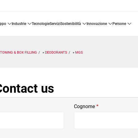
uppo
industrie
tecnologie
servizi
sostenibilità
innovazione
persone
TONING & BOX FILLING
DEODORANTS
MGS
ontact us
Cognome