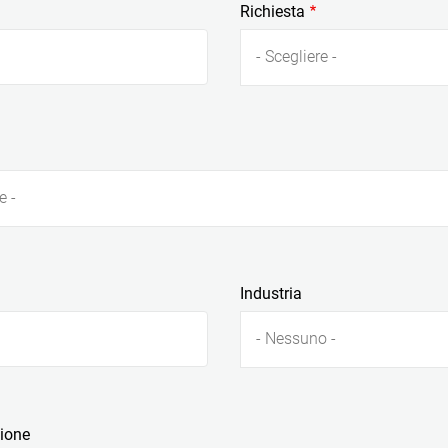
Richiesta
- Scegliere -
e -
Industria
- Nessuno -
zione