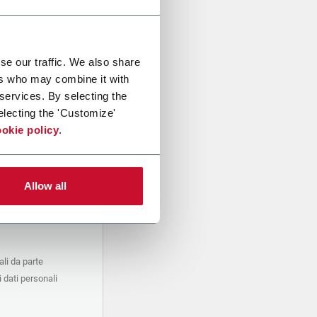
se our traffic. We also share
ers who may combine it with
 services. By selecting the
electing the 'Customize'
okie policy
.
Allow all
li da parte
 dati personali