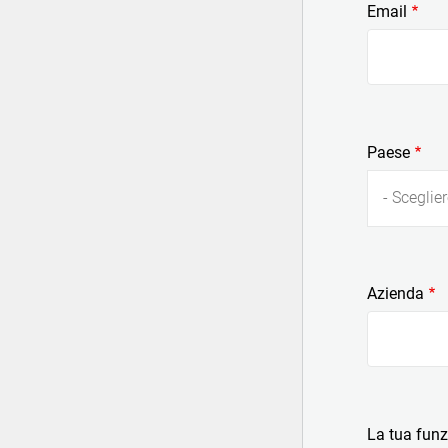
Email
Paese
- Sceglier
Azienda
La tua fun