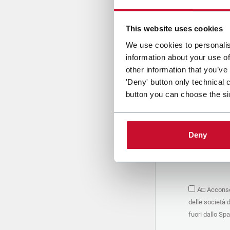
Cari
This website uses cookies
We use cookies to personalis
information about your use of
PRIVACY 
other information that you’ve
'Deny' button only technical 
1. Titolar
button you can choose the si
La società 
personali –
seguito, in
basano sul
Deny
Società. S
condividere
marketing d
trattamen
2. Finalità
A□ Acconsen
Nello speci
delle società 
seguenti fi
a. raccogli
fuori dallo Sp
organizzati
alle attivi