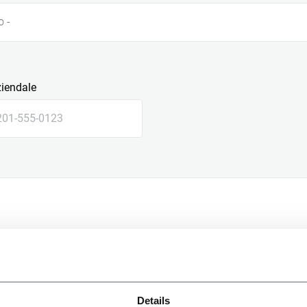
o -
ziendale
le
Details