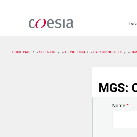
Salta
al
contenuto
principale
il gr
HOME PAGE
SOLUZIONI
TECNOLOGIA
CARTONING & EOL
CAR
MGS: C
Nome