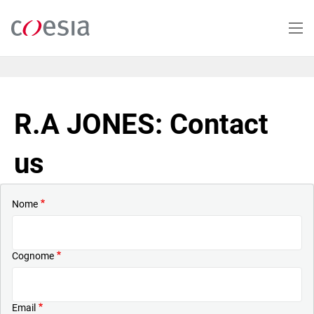
Salta
al
contenuto
principale
R.A JONES: Contact
us
Nome
Cognome
Email