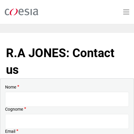
Salta
al
contenuto
principale
R.A JONES: Contact
us
Nome
Cognome
Email