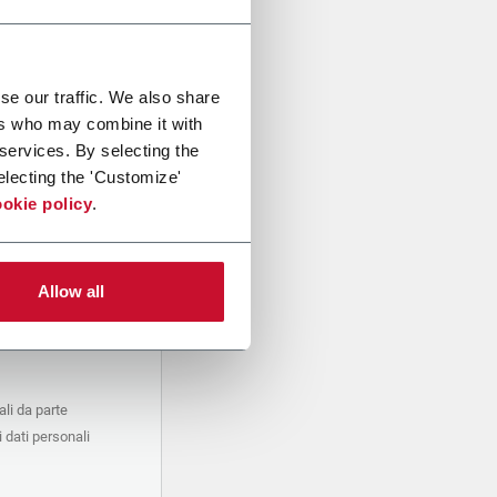
se our traffic. We also share
ers who may combine it with
 services. By selecting the
electing the 'Customize'
okie policy
.
Allow all
li da parte
 dati personali