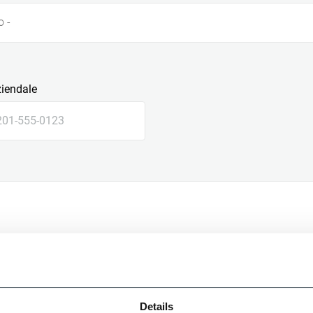
o -
ziendale
le
Details