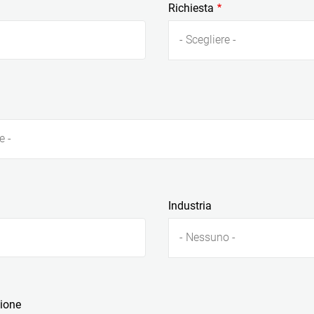
Richiesta
- Scegliere -
e -
Industria
- Nessuno -
zione