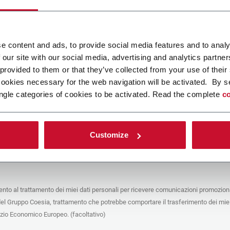
ca un file
e content and ads, to provide social media features and to analy
 our site with our social media, advertising and analytics partn
POLICY
 provided to them or that they’ve collected from your use of their
cookies necessary for the web navigation will be activated. By s
e del trattamento
ngle categories of cookies to be activated. Read the complete
co
che stai cercando di contattare (“Società”) tramite questo form tratta i tuoi dati
 in qualità di titolare/contitolare del trattamento – per le finalità descritte di
 conformità alla
Privacy Policy
a cui puoi fare riferimento. Questi trattamenti si
 legittimo interesse di Coesia S.p.A – la capogruppo del Gruppo Coesia – e la
Customize
puntando il box che segue, dai il consenso alla Società di comunicare e
 i tuoi dati personali con le altre entità del Gruppo Coesia per la finalità di
iretto descritta sotto. Di seguito troverai le informazioni principali sul
to.
to al trattamento dei miei dati personali per ricevere comunicazioni promoziona
fico, la Società tratta i dati personali che hai fornito compilando il form per le
del Gruppo Coesia, trattamento che potrebbe comportare il trasferimento dei miei
nalità:
ere dati identificativi e di contatto per registrare la tua presenza agli eventi
azio Economico Europeo. (facoltativo)
 da Coesia/dalla Società e/o rispondere alle richieste di informazioni relative
tà di Coesia/della Società e/o instaurare rapporti contrattuali/pre-contrattuali con