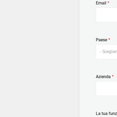
Email
Paese
- Sceglier
Azienda
La tua fun