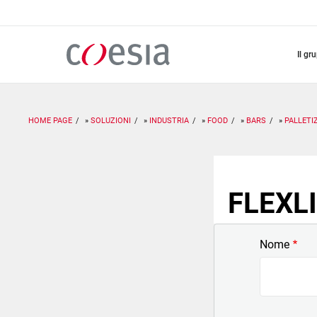
Salta
al
contenuto
principale
il gr
HOME PAGE
SOLUZIONI
INDUSTRIA
FOOD
BARS
PALLETI
FLEXLI
Nome