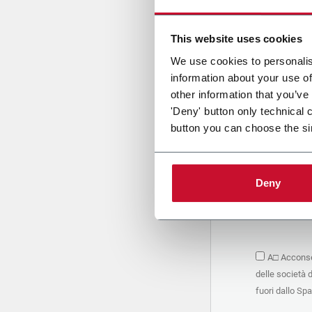
Cari
This website uses cookies
We use cookies to personalis
information about your use of
PRIVACY 
other information that you’ve
'Deny' button only technical 
1. Titolar
button you can choose the si
La società 
personali –
seguito, in
basano sul
Deny
Società. S
condividere
marketing d
trattamen
2. Finalità
A□ Acconsen
Nello speci
delle società 
seguenti fi
a. raccogli
fuori dallo Sp
organizzati
alle attivi