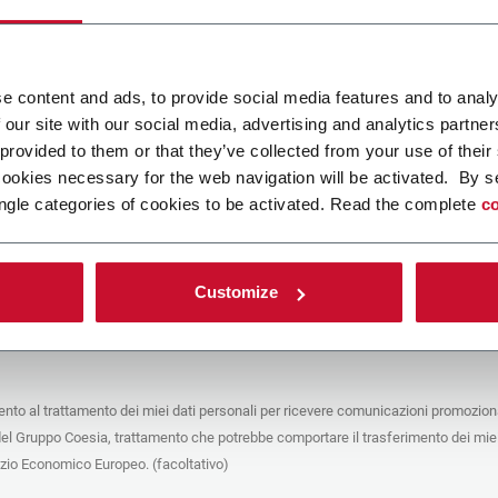
ca un file
e content and ads, to provide social media features and to analy
 our site with our social media, advertising and analytics partn
POLICY
 provided to them or that they’ve collected from your use of their
cookies necessary for the web navigation will be activated. By s
e del trattamento
ngle categories of cookies to be activated. Read the complete
co
che stai cercando di contattare (“Società”) tramite questo form tratta i tuoi dati
 in qualità di titolare/contitolare del trattamento – per le finalità descritte di
 conformità alla
Privacy Policy
a cui puoi fare riferimento. Questi trattamenti si
 legittimo interesse di Coesia S.p.A – la capogruppo del Gruppo Coesia – e la
Customize
puntando il box che segue, dai il consenso alla Società di comunicare e
 i tuoi dati personali con le altre entità del Gruppo Coesia per la finalità di
iretto descritta sotto. Di seguito troverai le informazioni principali sul
to.
to al trattamento dei miei dati personali per ricevere comunicazioni promoziona
fico, la Società tratta i dati personali che hai fornito compilando il form per le
del Gruppo Coesia, trattamento che potrebbe comportare il trasferimento dei miei
nalità:
ere dati identificativi e di contatto per registrare la tua presenza agli eventi
azio Economico Europeo. (facoltativo)
 da Coesia/dalla Società e/o rispondere alle richieste di informazioni relative
tà di Coesia/della Società e/o instaurare rapporti contrattuali/pre-contrattuali con