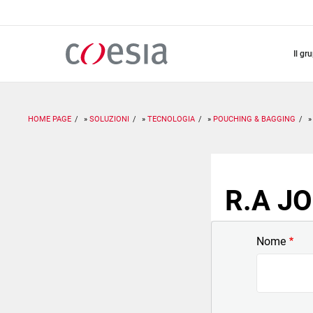
Salta
al
contenuto
principale
il gr
HOME PAGE
SOLUZIONI
TECNOLOGIA
POUCHING & BAGGING
R.A JO
Nome