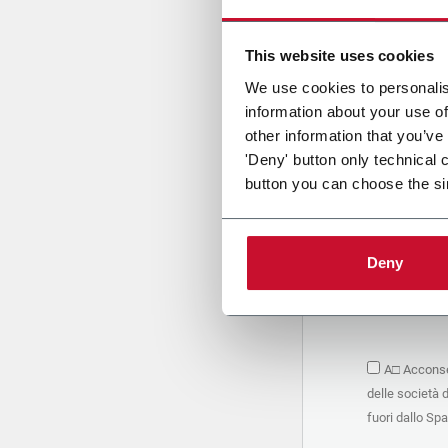
Cari
This website uses cookies
We use cookies to personalis
information about your use of
PRIVACY 
other information that you’ve
'Deny' button only technical 
1. Titolar
button you can choose the si
La società 
personali –
seguito, in
basano sul
Deny
Società. S
condividere
marketing d
trattamen
2. Finalità
A□ Acconsen
Nello speci
delle società 
seguenti fi
a. raccogli
fuori dallo Sp
organizzati
alle attivi