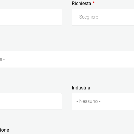
Richiesta
- Scegliere -
e -
Industria
- Nessuno -
zione