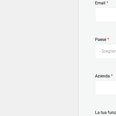
Email
Paese
- Sceglier
Azienda
La tua fun