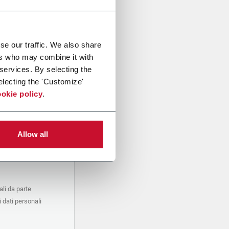
se our traffic. We also share
ers who may combine it with
 services. By selecting the
electing the 'Customize'
okie policy
.
Allow all
li da parte
 dati personali