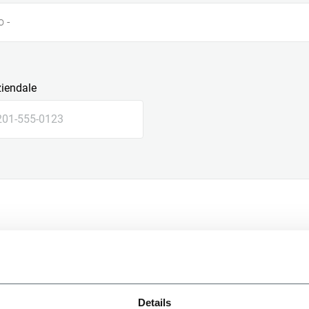
o -
ziendale
le
Details