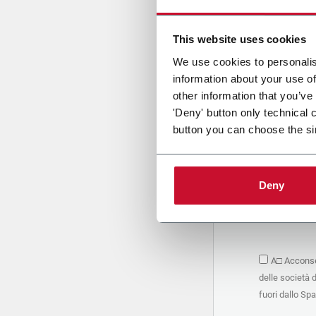
Cari
This website uses cookies
We use cookies to personalis
information about your use of
PRIVACY 
other information that you’ve
'Deny' button only technical 
1. Titolar
button you can choose the si
La società 
personali –
seguito, in
basano sul
Deny
Società. S
condividere
marketing d
trattamen
2. Finalità
A□ Acconsen
Nello speci
delle società 
seguenti fi
a. raccogli
fuori dallo Sp
organizzati
alle attivi