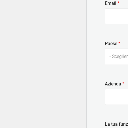
Email
Paese
- Sceglier
Azienda
La tua fun