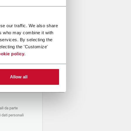
se our traffic. We also share
ers who may combine it with
 services. By selecting the
electing the 'Customize'
okie policy
.
Allow all
li da parte
 dati personali