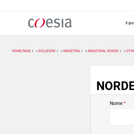
Salta
al
contenuto
principale
il gr
HOME PAGE
SOLUZIONI
INDUSTRIA
INDUSTRIAL GOODS
OTHE
NORDEN
Nome