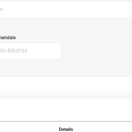
o -
ziendale
le
Details