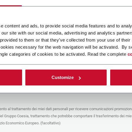
ca un file
e content and ads, to provide social media features and to analy
 our site with our social media, advertising and analytics partn
POLICY
 provided to them or that they’ve collected from your use of their
cookies necessary for the web navigation will be activated. By s
e del trattamento
ngle categories of cookies to be activated. Read the complete
co
che stai cercando di contattare (“Società”) tramite questo form tratta i tuoi dati
 in qualità di titolare/contitolare del trattamento – per le finalità descritte di
 conformità alla
Privacy Policy
a cui puoi fare riferimento. Questi trattamenti si
 legittimo interesse di Coesia S.p.A – la capogruppo del Gruppo Coesia – e la
Customize
puntando il box che segue, dai il consenso alla Società di comunicare e
 i tuoi dati personali con le altre entità del Gruppo Coesia per la finalità di
iretto descritta sotto. Di seguito troverai le informazioni principali sul
to.
to al trattamento dei miei dati personali per ricevere comunicazioni promoziona
fico, la Società tratta i dati personali che hai fornito compilando il form per le
del Gruppo Coesia, trattamento che potrebbe comportare il trasferimento dei miei
nalità:
ere dati identificativi e di contatto per registrare la tua presenza agli eventi
azio Economico Europeo. (facoltativo)
 da Coesia/dalla Società e/o rispondere alle richieste di informazioni relative
tà di Coesia/della Società e/o instaurare rapporti contrattuali/pre-contrattuali con