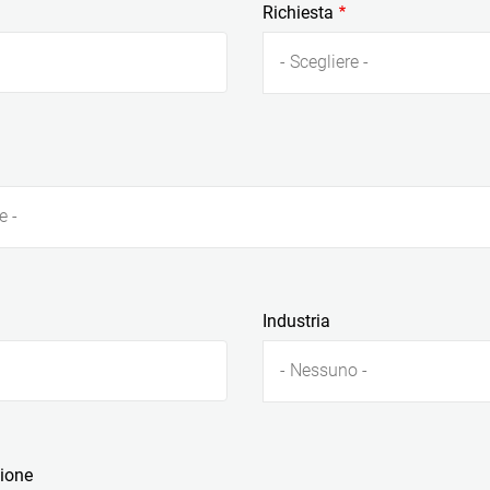
Richiesta
- Scegliere -
e -
Industria
- Nessuno -
zione