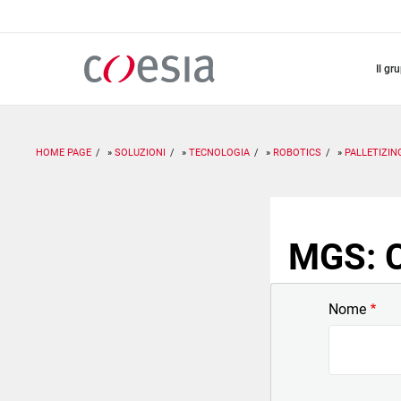
Salta
al
contenuto
principale
il gr
HOME PAGE
SOLUZIONI
TECNOLOGIA
ROBOTICS
PALLETIZIN
MGS: C
Nome