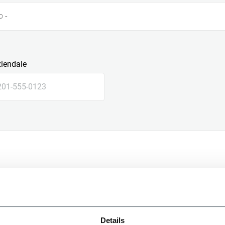
o -
ziendale
le
Details