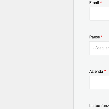
Email
Paese
- Sceglier
Azienda
La tua fun