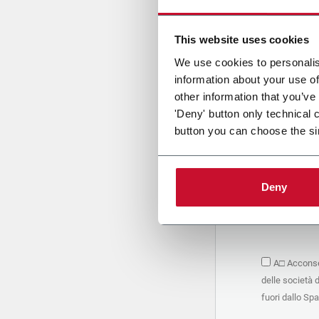
Cari
This website uses cookies
We use cookies to personalis
information about your use of
PRIVACY 
other information that you’ve
'Deny' button only technical 
1. Titolar
button you can choose the si
La società 
personali –
seguito, in
basano sul
Deny
Società. S
condividere
marketing d
trattamen
2. Finalità
A□ Acconsen
Nello speci
delle società 
seguenti fi
a. raccogli
fuori dallo Sp
organizzati
alle attivi