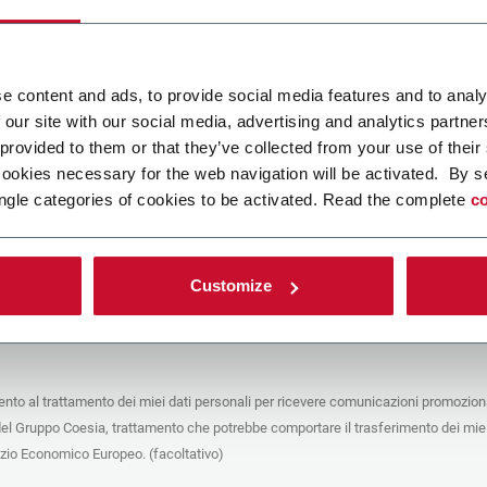
ca un file
e content and ads, to provide social media features and to analy
 our site with our social media, advertising and analytics partn
POLICY
 provided to them or that they’ve collected from your use of their
cookies necessary for the web navigation will be activated. By s
e del trattamento
ngle categories of cookies to be activated. Read the complete
co
che stai cercando di contattare (“Società”) tramite questo form tratta i tuoi dati
 in qualità di titolare/contitolare del trattamento – per le finalità descritte di
 conformità alla
Privacy Policy
a cui puoi fare riferimento. Questi trattamenti si
 legittimo interesse di Coesia S.p.A – la capogruppo del Gruppo Coesia – e la
Customize
puntando il box che segue, dai il consenso alla Società di comunicare e
 i tuoi dati personali con le altre entità del Gruppo Coesia per la finalità di
iretto descritta sotto. Di seguito troverai le informazioni principali sul
to.
to al trattamento dei miei dati personali per ricevere comunicazioni promoziona
fico, la Società tratta i dati personali che hai fornito compilando il form per le
del Gruppo Coesia, trattamento che potrebbe comportare il trasferimento dei miei
nalità:
ere dati identificativi e di contatto per registrare la tua presenza agli eventi
azio Economico Europeo. (facoltativo)
 da Coesia/dalla Società e/o rispondere alle richieste di informazioni relative
tà di Coesia/della Società e/o instaurare rapporti contrattuali/pre-contrattuali con