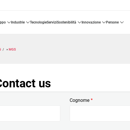
uppo
industrie
tecnologie
servizi
sostenibilità
innovazione
persone
G
MGS
ontact us
Cognome