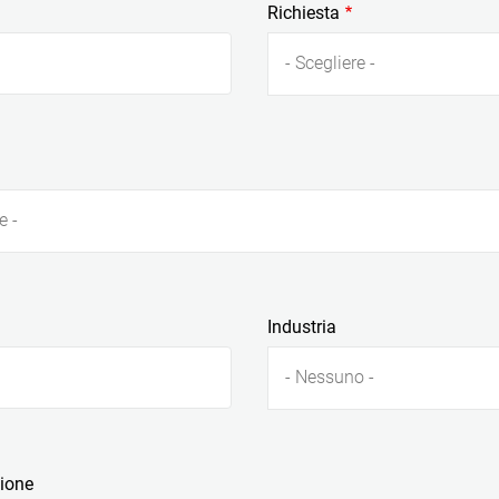
Richiesta
- Scegliere -
e -
Industria
- Nessuno -
zione