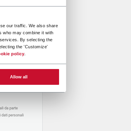
se our traffic. We also share
ers who may combine it with
 services. By selecting the
electing the 'Customize'
okie policy
.
Allow all
li da parte
 dati personali