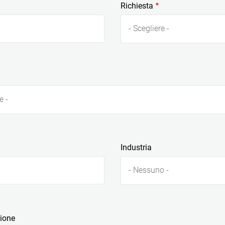
Richiesta
- Scegliere -
e -
Industria
- Nessuno -
zione