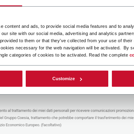
ca un file
e content and ads, to provide social media features and to analy
 our site with our social media, advertising and analytics partn
POLICY
 provided to them or that they’ve collected from your use of their
cookies necessary for the web navigation will be activated. By s
e del trattamento
ngle categories of cookies to be activated. Read the complete
co
che stai cercando di contattare (“Società”) tramite questo form tratta i tuoi dati
 in qualità di titolare/contitolare del trattamento – per le finalità descritte di
 conformità alla
Privacy Policy
a cui puoi fare riferimento. Questi trattamenti si
 legittimo interesse di Coesia S.p.A – la capogruppo del Gruppo Coesia – e la
Customize
puntando il box che segue, dai il consenso alla Società di comunicare e
 i tuoi dati personali con le altre entità del Gruppo Coesia per la finalità di
iretto descritta sotto. Di seguito troverai le informazioni principali sul
to.
to al trattamento dei miei dati personali per ricevere comunicazioni promoziona
fico, la Società tratta i dati personali che hai fornito compilando il form per le
del Gruppo Coesia, trattamento che potrebbe comportare il trasferimento dei miei
nalità:
ere dati identificativi e di contatto per registrare la tua presenza agli eventi
azio Economico Europeo. (facoltativo)
 da Coesia/dalla Società e/o rispondere alle richieste di informazioni relative
tà di Coesia/della Società e/o instaurare rapporti contrattuali/pre-contrattuali con