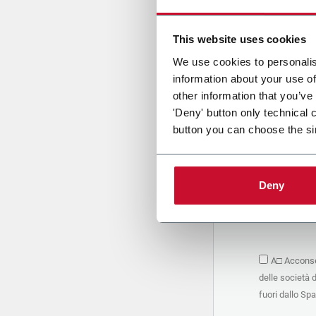
Cari
This website uses cookies
We use cookies to personalis
information about your use of
PRIVACY 
other information that you’ve
'Deny' button only technical 
1. Titolar
button you can choose the si
La società 
personali –
seguito, in
basano sul
Deny
Società. S
condividere
marketing d
trattamen
2. Finalità
A□ Acconsen
Nello speci
delle società 
seguenti fi
a. raccogli
fuori dallo Sp
organizzati
alle attivi