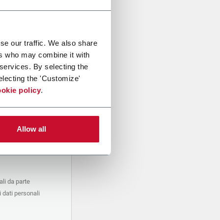
se our traffic. We also share
ers who may combine it with
 services. By selecting the
electing the 'Customize'
okie policy
.
Allow all
li da parte
 dati personali