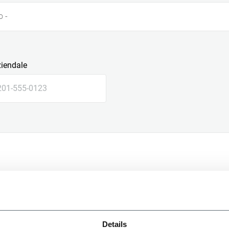
o -
ziendale
le
Details