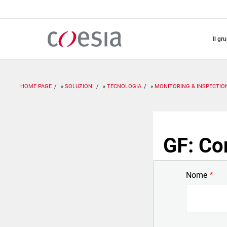
Salta
al
contenuto
principale
il gr
HOME PAGE
SOLUZIONI
TECNOLOGIA
MONITORING & INSPECTIO
GF: Co
Nome