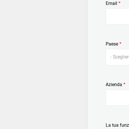
Email
Paese
- Sceglier
Azienda
La tua fun