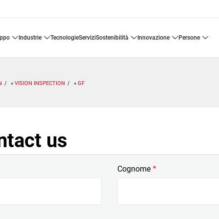
uppo
industrie
tecnologie
servizi
sostenibilità
innovazione
persone
N
VISION INSPECTION
GF
ntact us
Cognome