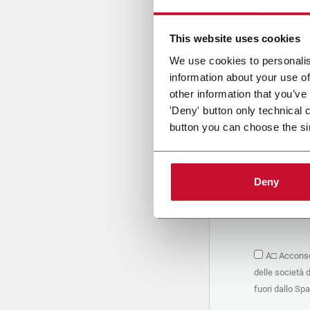
Cari
This website uses cookies
We use cookies to personalis
information about your use of
PRIVACY 
other information that you’ve
'Deny' button only technical 
1. Titolar
button you can choose the si
La società 
personali –
seguito, in
basano sul
Deny
Società. S
condividere
marketing d
trattamen
2. Finalità
A□ Acconsen
Nello speci
delle società 
seguenti fi
a. raccogli
fuori dallo Sp
organizzati
alle attivi