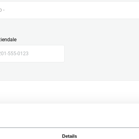
o -
ziendale
le
Details