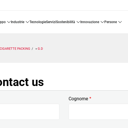
uppo
industrie
tecnologie
servizi
sostenibilità
innovazione
persone
CIGARETTE PACKING
G.D
ontact us
Cognome