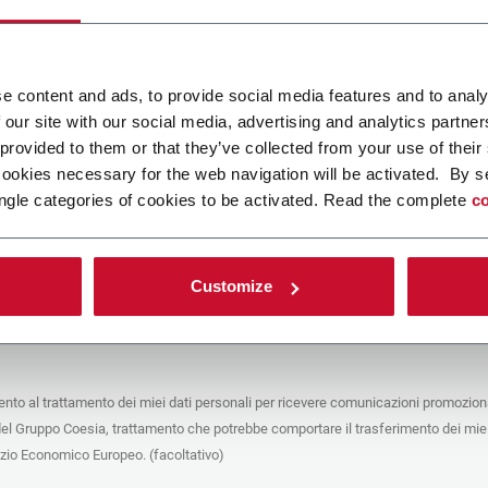
ca un file
e content and ads, to provide social media features and to analy
 our site with our social media, advertising and analytics partn
POLICY
 provided to them or that they’ve collected from your use of their
cookies necessary for the web navigation will be activated. By s
e del trattamento
ngle categories of cookies to be activated. Read the complete
co
che stai cercando di contattare (“Società”) tramite questo form tratta i tuoi dati
 in qualità di titolare/contitolare del trattamento – per le finalità descritte di
 conformità alla
Privacy Policy
a cui puoi fare riferimento. Questi trattamenti si
 legittimo interesse di Coesia S.p.A – la capogruppo del Gruppo Coesia – e la
Customize
puntando il box che segue, dai il consenso alla Società di comunicare e
 i tuoi dati personali con le altre entità del Gruppo Coesia per la finalità di
iretto descritta sotto. Di seguito troverai le informazioni principali sul
to.
to al trattamento dei miei dati personali per ricevere comunicazioni promoziona
fico, la Società tratta i dati personali che hai fornito compilando il form per le
del Gruppo Coesia, trattamento che potrebbe comportare il trasferimento dei miei
nalità:
ere dati identificativi e di contatto per registrare la tua presenza agli eventi
azio Economico Europeo. (facoltativo)
 da Coesia/dalla Società e/o rispondere alle richieste di informazioni relative
tà di Coesia/della Società e/o instaurare rapporti contrattuali/pre-contrattuali con