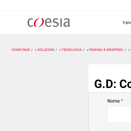
Salta
al
contenuto
principale
il gr
HOME PAGE
SOLUZIONI
TECNOLOGIA
PACKING & WRAPPING
G.D: C
Nome