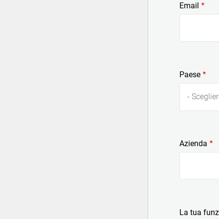
Email
Paese
- Sceglier
Azienda
La tua fun