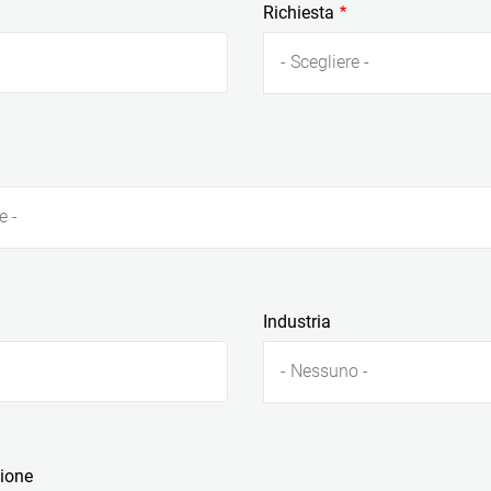
Richiesta
- Scegliere -
e -
Industria
- Nessuno -
zione