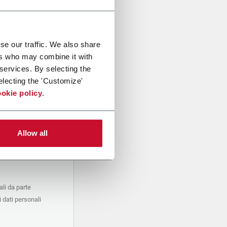
se our traffic. We also share
ers who may combine it with
 services. By selecting the
electing the 'Customize'
okie policy
.
Allow all
li da parte
 dati personali