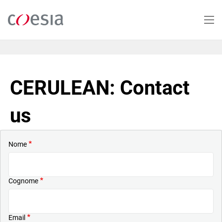
Salta
al
contenuto
principale
CERULEAN: Contact
us
Nome
Cognome
Email