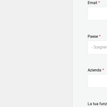
Email
Paese
- Sceglier
Azienda
La tua fun