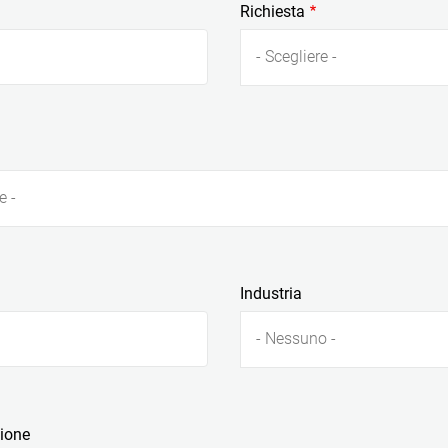
Richiesta
- Scegliere -
e -
Industria
- Nessuno -
zione