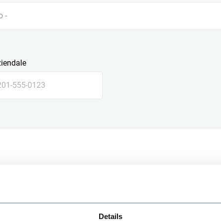
o -
ziendale
le
Details