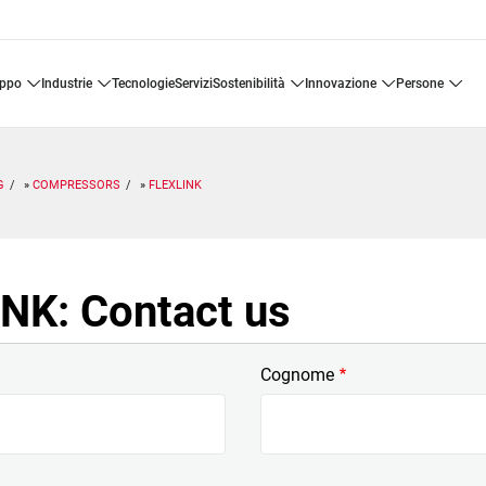
uppo
industrie
tecnologie
servizi
sostenibilità
innovazione
persone
G
COMPRESSORS
FLEXLINK
NK: Contact us
Cognome