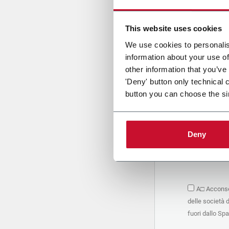
Cari
This website uses cookies
We use cookies to personalis
information about your use of
PRIVACY 
other information that you’ve
'Deny' button only technical 
1. Titolar
button you can choose the si
La società 
personali –
seguito, in
basano sul
Deny
Società. S
condividere
marketing d
trattamen
2. Finalità
A□ Acconsen
Nello speci
delle società 
seguenti fi
a. raccogli
fuori dallo Sp
organizzati
alle attivi