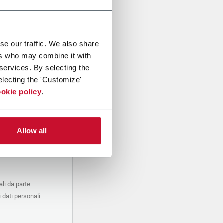
se our traffic. We also share
ers who may combine it with
 services. By selecting the
electing the 'Customize'
okie policy
.
Allow all
li da parte
 dati personali