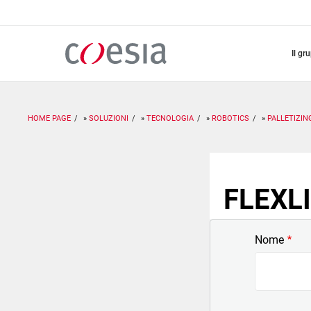
Salta
al
contenuto
principale
il gr
HOME PAGE
SOLUZIONI
TECNOLOGIA
ROBOTICS
PALLETIZIN
FLEXLI
Nome