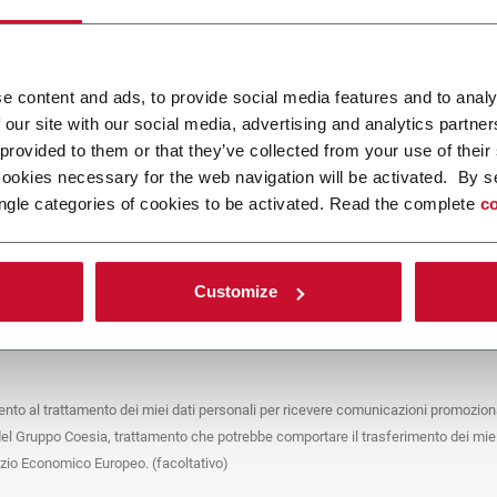
ca un file
e content and ads, to provide social media features and to analy
 our site with our social media, advertising and analytics partn
POLICY
 provided to them or that they’ve collected from your use of their
cookies necessary for the web navigation will be activated. By s
e del trattamento
ngle categories of cookies to be activated. Read the complete
co
che stai cercando di contattare (“Società”) tramite questo form tratta i tuoi dati
 in qualità di titolare/contitolare del trattamento – per le finalità descritte di
 conformità alla
Privacy Policy
a cui puoi fare riferimento. Questi trattamenti si
 legittimo interesse di Coesia S.p.A – la capogruppo del Gruppo Coesia – e la
Customize
puntando il box che segue, dai il consenso alla Società di comunicare e
 i tuoi dati personali con le altre entità del Gruppo Coesia per la finalità di
iretto descritta sotto. Di seguito troverai le informazioni principali sul
to.
to al trattamento dei miei dati personali per ricevere comunicazioni promoziona
fico, la Società tratta i dati personali che hai fornito compilando il form per le
del Gruppo Coesia, trattamento che potrebbe comportare il trasferimento dei miei
nalità:
ere dati identificativi e di contatto per registrare la tua presenza agli eventi
azio Economico Europeo. (facoltativo)
 da Coesia/dalla Società e/o rispondere alle richieste di informazioni relative
tà di Coesia/della Società e/o instaurare rapporti contrattuali/pre-contrattuali con