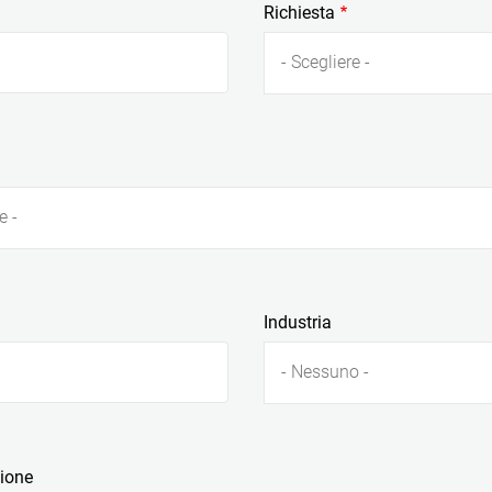
Richiesta
- Scegliere -
e -
Industria
- Nessuno -
zione