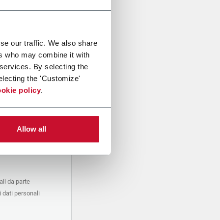
se our traffic. We also share
ers who may combine it with
 services. By selecting the
electing the 'Customize'
okie policy
.
Allow all
li da parte
 dati personali