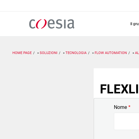
Salta
al
contenuto
principale
il gr
HOME PAGE
SOLUZIONI
TECNOLOGIA
FLOW AUTOMATION
A
FLEXLI
Nome