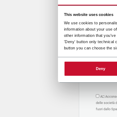
Cari
This website uses cookies
We use cookies to personalis
information about your use of
PRIVACY 
other information that you’ve
'Deny' button only technical 
1. Titolar
button you can choose the si
La società 
personali –
seguito, in
basano sul
Deny
Società. S
condividere
marketing d
trattamen
2. Finalità
A□ Acconsen
Nello speci
delle società 
seguenti fi
a. raccogli
fuori dallo Sp
organizzati
alle attivi