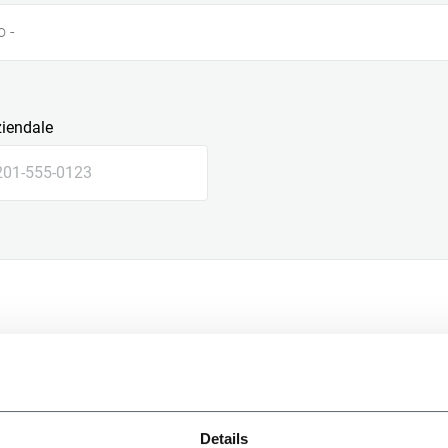
o -
ziendale
le
Details