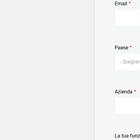
Email
Paese
- Sceglier
Azienda
La tua fun