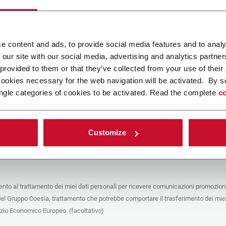
ca un file
e content and ads, to provide social media features and to analy
 our site with our social media, advertising and analytics partn
POLICY
 provided to them or that they’ve collected from your use of their
cookies necessary for the web navigation will be activated. By s
e del trattamento
ngle categories of cookies to be activated. Read the complete
co
che stai cercando di contattare (“Società”) tramite questo form tratta i tuoi dati
 in qualità di titolare/contitolare del trattamento – per le finalità descritte di
 conformità alla
Privacy Policy
a cui puoi fare riferimento. Questi trattamenti si
 legittimo interesse di Coesia S.p.A – la capogruppo del Gruppo Coesia – e la
Customize
puntando il box che segue, dai il consenso alla Società di comunicare e
 i tuoi dati personali con le altre entità del Gruppo Coesia per la finalità di
iretto descritta sotto. Di seguito troverai le informazioni principali sul
to.
to al trattamento dei miei dati personali per ricevere comunicazioni promoziona
fico, la Società tratta i dati personali che hai fornito compilando il form per le
del Gruppo Coesia, trattamento che potrebbe comportare il trasferimento dei miei
nalità:
ere dati identificativi e di contatto per registrare la tua presenza agli eventi
azio Economico Europeo. (facoltativo)
 da Coesia/dalla Società e/o rispondere alle richieste di informazioni relative
tà di Coesia/della Società e/o instaurare rapporti contrattuali/pre-contrattuali con