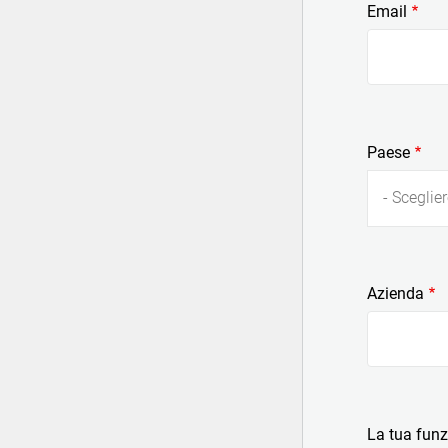
Email
Paese
- Sceglier
Azienda
La tua fun