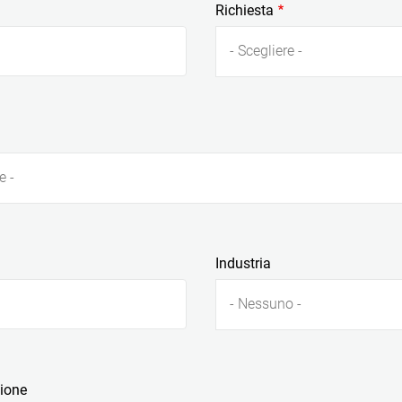
Richiesta
- Scegliere -
e -
Industria
- Nessuno -
zione