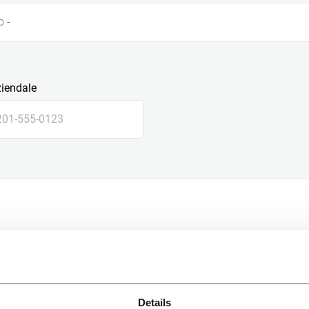
o -
ziendale
le
Details