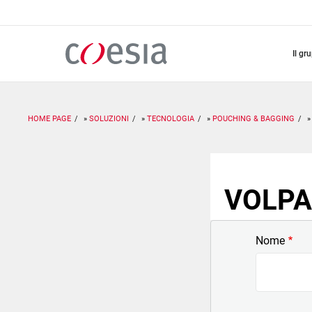
Salta
al
contenuto
principale
il gr
HOME PAGE
SOLUZIONI
TECNOLOGIA
POUCHING & BAGGING
VOLPAK
Nome