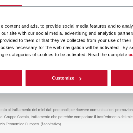
ca un file
e content and ads, to provide social media features and to analy
 our site with our social media, advertising and analytics partn
POLICY
 provided to them or that they’ve collected from your use of their
cookies necessary for the web navigation will be activated. By s
e del trattamento
ngle categories of cookies to be activated. Read the complete
co
che stai cercando di contattare (“Società”) tramite questo form tratta i tuoi dati
 in qualità di titolare/contitolare del trattamento – per le finalità descritte di
 conformità alla
Privacy Policy
a cui puoi fare riferimento. Questi trattamenti si
 legittimo interesse di Coesia S.p.A – la capogruppo del Gruppo Coesia – e la
Customize
puntando il box che segue, dai il consenso alla Società di comunicare e
 i tuoi dati personali con le altre entità del Gruppo Coesia per la finalità di
iretto descritta sotto. Di seguito troverai le informazioni principali sul
to.
to al trattamento dei miei dati personali per ricevere comunicazioni promoziona
fico, la Società tratta i dati personali che hai fornito compilando il form per le
del Gruppo Coesia, trattamento che potrebbe comportare il trasferimento dei miei
nalità:
ere dati identificativi e di contatto per registrare la tua presenza agli eventi
azio Economico Europeo. (facoltativo)
 da Coesia/dalla Società e/o rispondere alle richieste di informazioni relative
tà di Coesia/della Società e/o instaurare rapporti contrattuali/pre-contrattuali con