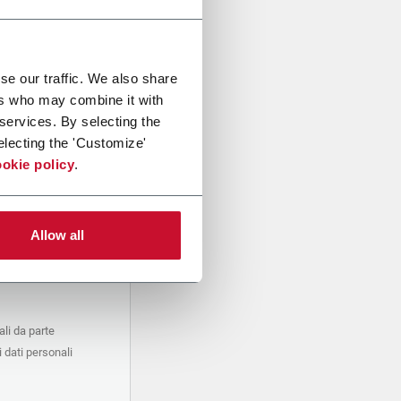
se our traffic. We also share
ers who may combine it with
 services. By selecting the
electing the 'Customize'
okie policy
.
Allow all
li da parte
 dati personali