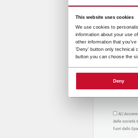
Cari
This website uses cookies
We use cookies to personalis
information about your use of
PRIVACY 
other information that you’ve
'Deny' button only technical 
1. Titolar
button you can choose the si
La società 
personali –
seguito, in
basano sul
Deny
Società. S
condividere
marketing d
trattamen
2. Finalità
A□ Acconsen
Nello speci
delle società 
seguenti fi
a. raccogli
fuori dallo Sp
organizzati
alle attivi