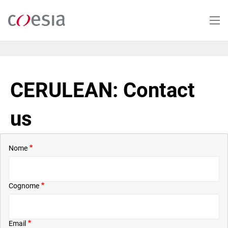
Salta
al
contenuto
principale
CERULEAN: Contact
us
Nome
Cognome
Email