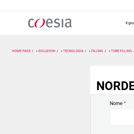
Salta
al
contenuto
principale
il gr
HOME PAGE
SOLUZIONI
TECNOLOGIA
FILLING
TUBE FILLING
NORDEN
Nome