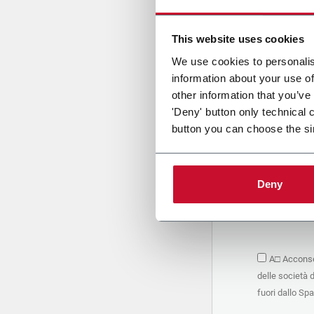
Cari
This website uses cookies
We use cookies to personalis
information about your use of
PRIVACY 
other information that you’ve
'Deny' button only technical 
1. Titolar
button you can choose the si
La società 
personali –
seguito, in
basano sul
Deny
Società. S
condividere
marketing d
trattamen
2. Finalità
A□ Acconsen
Nello speci
delle società 
seguenti fi
a. raccogli
fuori dallo Sp
organizzati
alle attivi