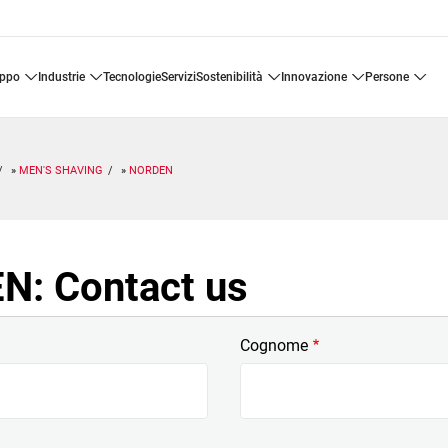
uppo
industrie
tecnologie
servizi
sostenibilità
innovazione
persone
MEN'S SHAVING
NORDEN
: Contact us
Cognome