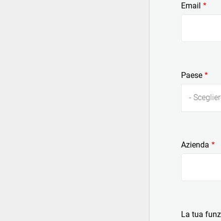
Email
Paese
- Sceglier
Azienda
La tua fun