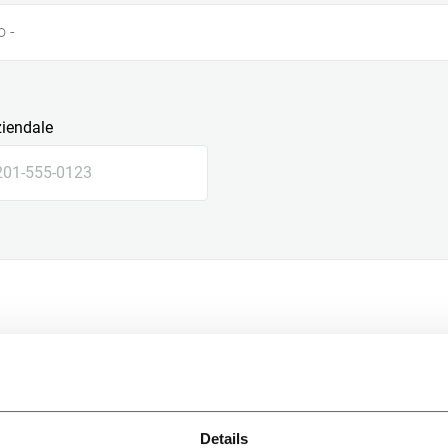
o -
ziendale
le
Details