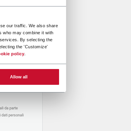
se our traffic. We also share
ers who may combine it with
 services. By selecting the
electing the 'Customize'
okie policy
.
Allow all
li da parte
 dati personali