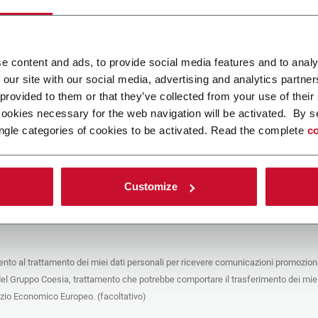
ca un file
e content and ads, to provide social media features and to analy
 our site with our social media, advertising and analytics partn
POLICY
 provided to them or that they’ve collected from your use of their
cookies necessary for the web navigation will be activated. By s
e del trattamento
ngle categories of cookies to be activated. Read the complete
co
che stai cercando di contattare (“Società”) tramite questo form tratta i tuoi dati
 in qualità di titolare/contitolare del trattamento – per le finalità descritte di
 conformità alla
Privacy Policy
a cui puoi fare riferimento. Questi trattamenti si
 legittimo interesse di Coesia S.p.A – la capogruppo del Gruppo Coesia – e la
Customize
puntando il box che segue, dai il consenso alla Società di comunicare e
 i tuoi dati personali con le altre entità del Gruppo Coesia per la finalità di
iretto descritta sotto. Di seguito troverai le informazioni principali sul
to.
to al trattamento dei miei dati personali per ricevere comunicazioni promoziona
fico, la Società tratta i dati personali che hai fornito compilando il form per le
del Gruppo Coesia, trattamento che potrebbe comportare il trasferimento dei miei
nalità:
ere dati identificativi e di contatto per registrare la tua presenza agli eventi
azio Economico Europeo. (facoltativo)
 da Coesia/dalla Società e/o rispondere alle richieste di informazioni relative
tà di Coesia/della Società e/o instaurare rapporti contrattuali/pre-contrattuali con