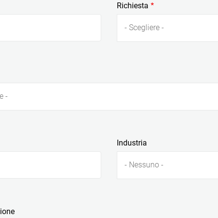
Richiesta
- Scegliere -
e -
Industria
- Nessuno -
zione