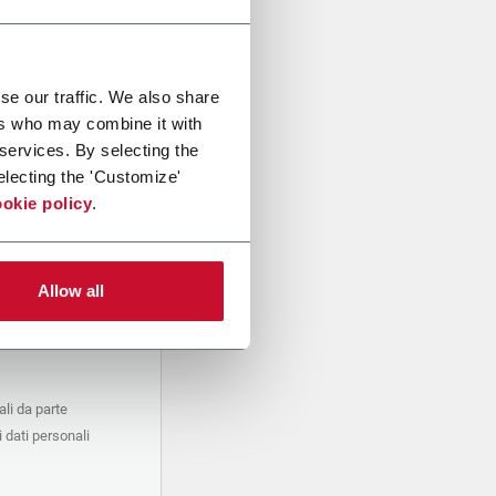
se our traffic. We also share
ers who may combine it with
 services. By selecting the
electing the 'Customize'
okie policy
.
Allow all
li da parte
 dati personali