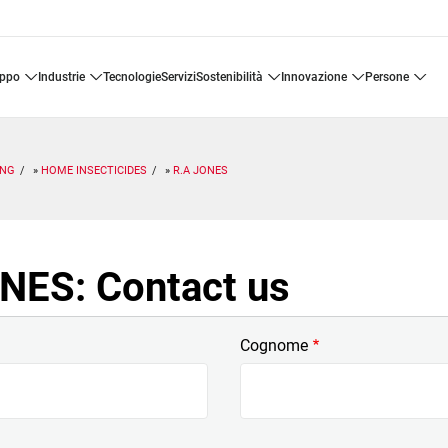
uppo
industrie
tecnologie
servizi
sostenibilità
innovazione
persone
ING
HOME INSECTICIDES
R.A JONES
NES: Contact us
Cognome