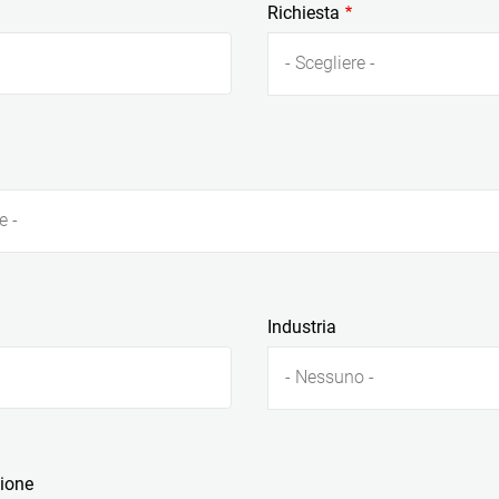
Richiesta
- Scegliere -
e -
Industria
- Nessuno -
zione