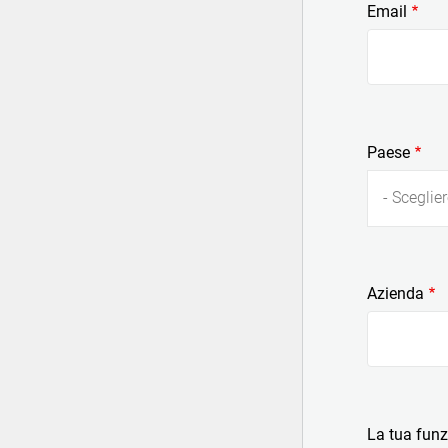
Email
Paese
- Sceglier
Azienda
La tua fun