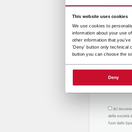
Cari
This website uses cookies
We use cookies to personalis
information about your use of
PRIVACY 
other information that you’ve
'Deny' button only technical 
1. Titolar
button you can choose the si
La società 
personali –
seguito, in
basano sul
Deny
Società. S
condividere
marketing d
trattamen
2. Finalità
A□ Acconsen
Nello speci
delle società 
seguenti fi
a. raccogli
fuori dallo Sp
organizzati
alle attivi