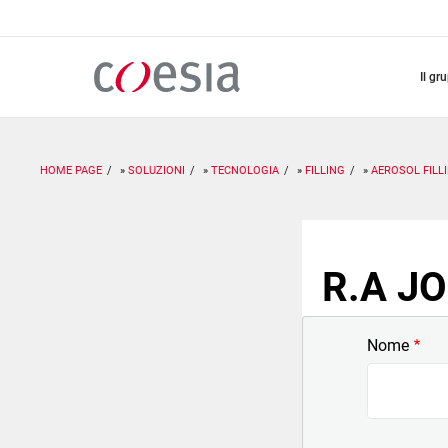
Salta
al
contenuto
principale
il gr
HOME PAGE
SOLUZIONI
TECNOLOGIA
FILLING
AEROSOL FILL
R.A JO
Nome