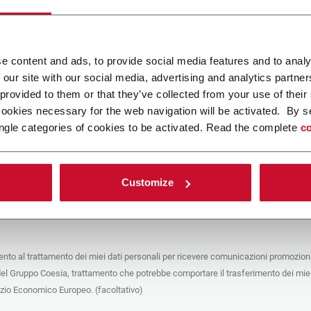
ca un file
e content and ads, to provide social media features and to analy
 our site with our social media, advertising and analytics partn
POLICY
 provided to them or that they’ve collected from your use of their
cookies necessary for the web navigation will be activated. By s
e del trattamento
ngle categories of cookies to be activated. Read the complete
co
che stai cercando di contattare (“Società”) tramite questo form tratta i tuoi dati
 in qualità di titolare/contitolare del trattamento – per le finalità descritte di
 conformità alla
Privacy Policy
a cui puoi fare riferimento. Questi trattamenti si
 legittimo interesse di Coesia S.p.A – la capogruppo del Gruppo Coesia – e la
Customize
puntando il box che segue, dai il consenso alla Società di comunicare e
 i tuoi dati personali con le altre entità del Gruppo Coesia per la finalità di
iretto descritta sotto. Di seguito troverai le informazioni principali sul
to.
to al trattamento dei miei dati personali per ricevere comunicazioni promoziona
fico, la Società tratta i dati personali che hai fornito compilando il form per le
del Gruppo Coesia, trattamento che potrebbe comportare il trasferimento dei miei
nalità:
ere dati identificativi e di contatto per registrare la tua presenza agli eventi
azio Economico Europeo. (facoltativo)
 da Coesia/dalla Società e/o rispondere alle richieste di informazioni relative
tà di Coesia/della Società e/o instaurare rapporti contrattuali/pre-contrattuali con