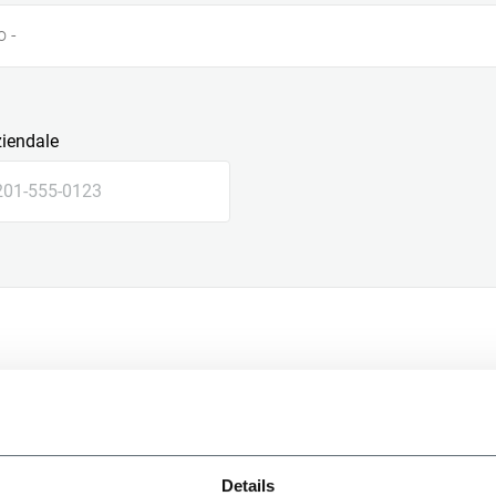
o -
ziendale
le
Details