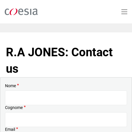
Salta
al
contenuto
principale
R.A JONES: Contact
us
Nome
Cognome
Email