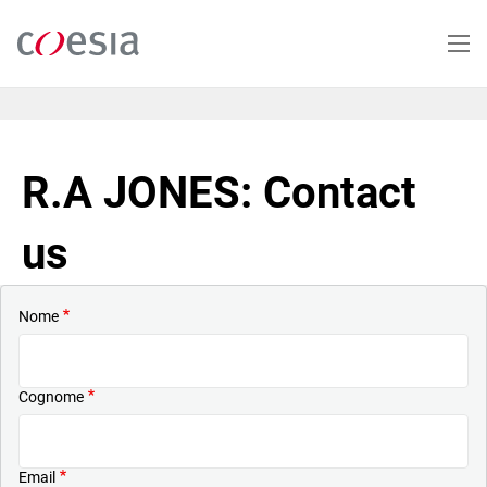
Salta
al
contenuto
principale
R.A JONES: Contact
us
Nome
Cognome
Email