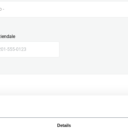
o -
ziendale
le
Details