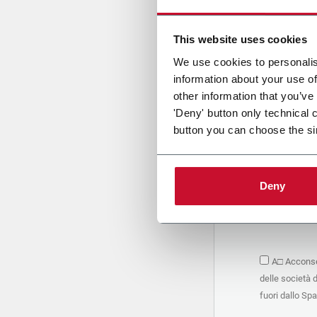
Cari
This website uses cookies
We use cookies to personalis
information about your use of
PRIVACY 
other information that you’ve
'Deny' button only technical 
1. Titolar
button you can choose the si
La società 
personali –
seguito, in
basano sul
Deny
Società. S
condividere
marketing d
trattamen
2. Finalità
A□ Acconsen
Nello speci
delle società 
seguenti fi
a. raccogli
fuori dallo Sp
organizzati
alle attivi