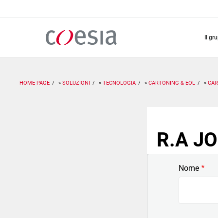
Salta
al
contenuto
principale
il gr
HOME PAGE
SOLUZIONI
TECNOLOGIA
CARTONING & EOL
CAR
R.A JO
Nome