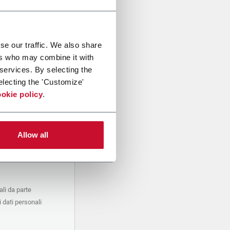
se our traffic. We also share
ers who may combine it with
 services. By selecting the
electing the 'Customize'
okie policy
.
Allow all
li da parte
 dati personali