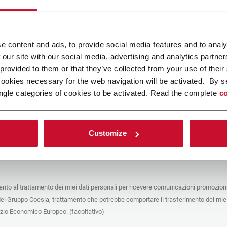
ca un file
e content and ads, to provide social media features and to analy
 our site with our social media, advertising and analytics partn
POLICY
 provided to them or that they’ve collected from your use of their
cookies necessary for the web navigation will be activated. By s
e del trattamento
ngle categories of cookies to be activated. Read the complete
co
che stai cercando di contattare (“Società”) tramite questo form tratta i tuoi dati
 in qualità di titolare/contitolare del trattamento – per le finalità descritte di
 conformità alla
Privacy Policy
a cui puoi fare riferimento. Questi trattamenti si
 legittimo interesse di Coesia S.p.A – la capogruppo del Gruppo Coesia – e la
Customize
puntando il box che segue, dai il consenso alla Società di comunicare e
 i tuoi dati personali con le altre entità del Gruppo Coesia per la finalità di
iretto descritta sotto. Di seguito troverai le informazioni principali sul
to.
to al trattamento dei miei dati personali per ricevere comunicazioni promoziona
fico, la Società tratta i dati personali che hai fornito compilando il form per le
del Gruppo Coesia, trattamento che potrebbe comportare il trasferimento dei miei
nalità:
ere dati identificativi e di contatto per registrare la tua presenza agli eventi
azio Economico Europeo. (facoltativo)
 da Coesia/dalla Società e/o rispondere alle richieste di informazioni relative
tà di Coesia/della Società e/o instaurare rapporti contrattuali/pre-contrattuali con