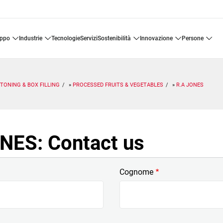
uppo
industrie
tecnologie
servizi
sostenibilità
innovazione
persone
TONING & BOX FILLING
PROCESSED FRUITS & VEGETABLES
R.A JONES
NES: Contact us
Cognome