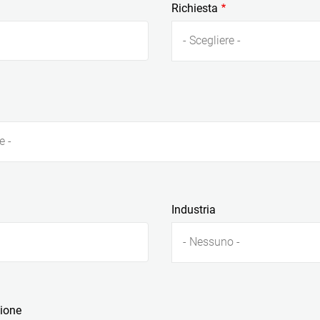
Richiesta
- Scegliere -
e -
Industria
- Nessuno -
zione