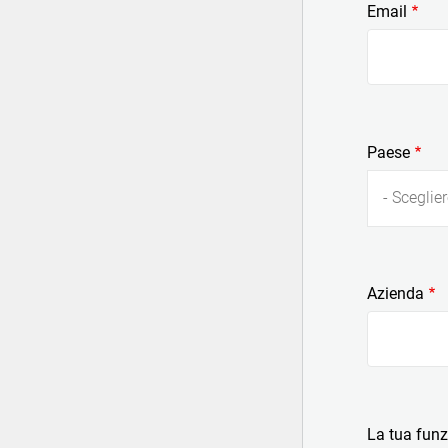
Email
Paese
- Sceglier
Azienda
La tua fun