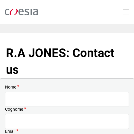
Salta
al
contenuto
principale
R.A JONES: Contact
us
Nome
Cognome
Email