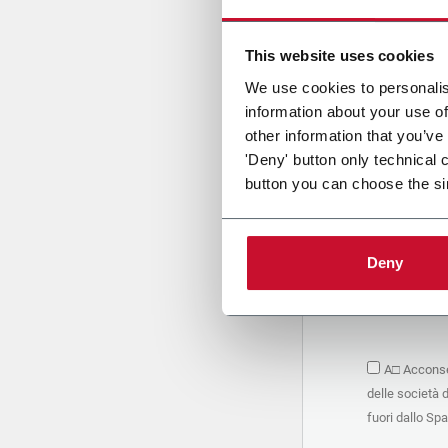
Cari
This website uses cookies
We use cookies to personalis
information about your use of
PRIVACY 
other information that you’ve
'Deny' button only technical 
1. Titolar
button you can choose the si
La società 
personali –
seguito, in
basano sul
Deny
Società. S
condividere
marketing d
trattamen
2. Finalità
A□ Acconsen
Nello speci
delle società 
seguenti fi
a. raccogli
fuori dallo Sp
organizzati
alle attivi