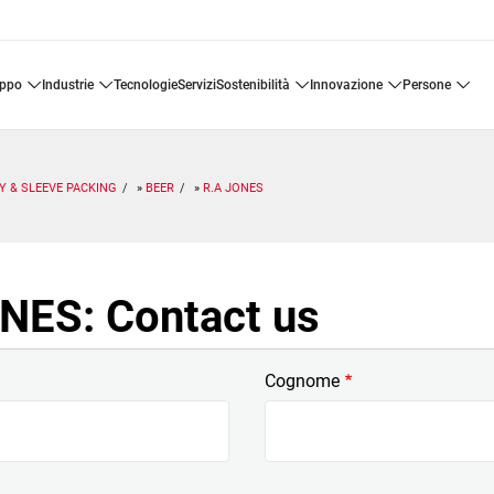
uppo
industrie
tecnologie
servizi
sostenibilità
innovazione
persone
Y & SLEEVE PACKING
BEER
R.A JONES
NES: Contact us
Cognome