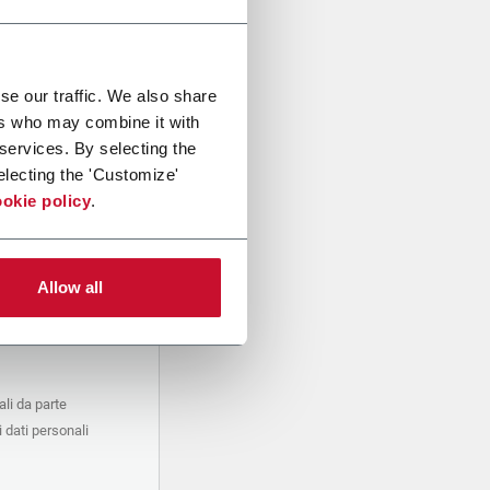
se our traffic. We also share
ers who may combine it with
 services. By selecting the
electing the 'Customize'
okie policy
.
Allow all
li da parte
 dati personali