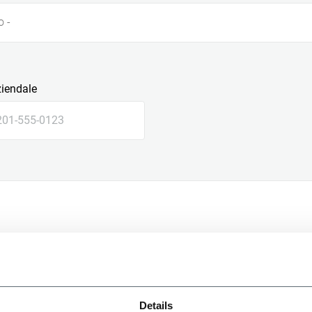
o -
ziendale
le
Details