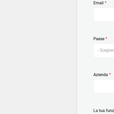
Email
Paese
- Sceglier
Azienda
La tua fun