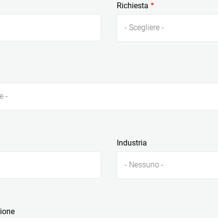
Richiesta
- Scegliere -
e -
Industria
- Nessuno -
zione