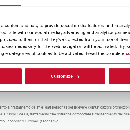
ca un file
e content and ads, to provide social media features and to analy
 our site with our social media, advertising and analytics partn
POLICY
 provided to them or that they’ve collected from your use of their
cookies necessary for the web navigation will be activated. By s
e del trattamento
ngle categories of cookies to be activated. Read the complete
co
che stai cercando di contattare (“Società”) tramite questo form tratta i tuoi dati
 in qualità di titolare/contitolare del trattamento – per le finalità descritte di
 conformità alla
Privacy Policy
a cui puoi fare riferimento. Questi trattamenti si
 legittimo interesse di Coesia S.p.A – la capogruppo del Gruppo Coesia – e la
Customize
puntando il box che segue, dai il consenso alla Società di comunicare e
 i tuoi dati personali con le altre entità del Gruppo Coesia per la finalità di
iretto descritta sotto. Di seguito troverai le informazioni principali sul
to.
to al trattamento dei miei dati personali per ricevere comunicazioni promoziona
fico, la Società tratta i dati personali che hai fornito compilando il form per le
del Gruppo Coesia, trattamento che potrebbe comportare il trasferimento dei miei
nalità:
ere dati identificativi e di contatto per registrare la tua presenza agli eventi
azio Economico Europeo. (facoltativo)
 da Coesia/dalla Società e/o rispondere alle richieste di informazioni relative
tà di Coesia/della Società e/o instaurare rapporti contrattuali/pre-contrattuali con