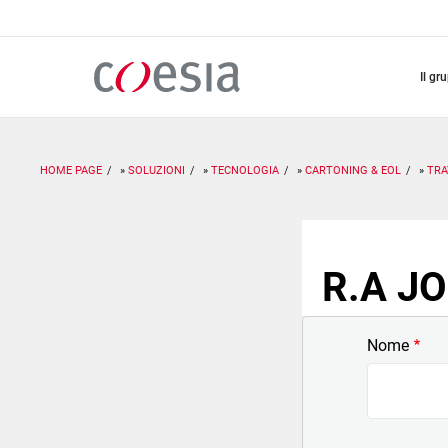
Salta
al
contenuto
principale
il gr
HOME PAGE
SOLUZIONI
TECNOLOGIA
CARTONING & EOL
TRA
R.A JO
Nome